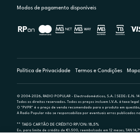
Modos de pagamento disponíveis
Política de Privacidade
Termos e Condições
Mapa 
© 2004-2026, RADIO POPULAR - Electrodomésticos, S.A. | SEDE: E.N. 14 
Todos os direitos reservados. Todos os preços incluem I.V.A. à taxa legal 
O "PVPR" é o preço de venda recomendado para o produto em questão, d
A Radio Popular não se responsabiliza por eventuais erros publicados no
** TAEG CARTÃO DE CRÉDITO RP/ON: 18,5%
Ex. para limite de crédito de €1.500, reembolsado em 12 meses, TAN 14,
Crédito sujeito a aprovação pelo Cetelem, marca BNP Paribas Personal Fi