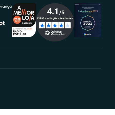
urança
.