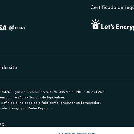
Certificado de seg
do site
(KM7), Lugar do Chiolo-Barca, 4475-045 Maia | NIF: 500 674 205
em vigor e são exclusivos da loja online.
efinido e indicado pelo fabricante, produtor ou fornecedor.
 site. Design por Radio Popular.
79%.
nance, S.A., Sucursal em Portugal. Informe-se no 21 721 90 00 (dias úteis, 9-20h)