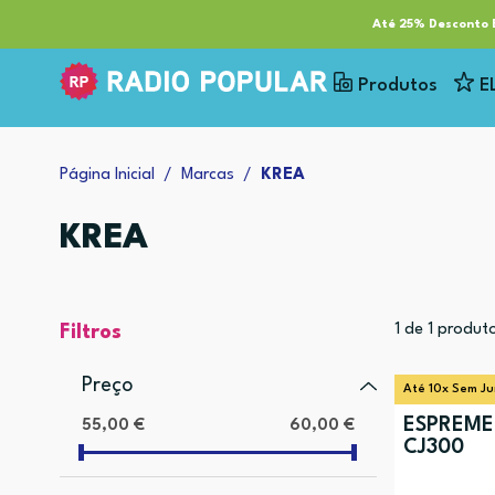
RP Tech
ESG & Sustentabilidade
Serviços
Cl
Até 25% Desconto E
Produtos
E
Página Inicial
Marcas
KREA
KREA
1
de
1
produt
Filtros
Preço
Até 10x Sem Ju
ESPREME
55,00 €
60,00 €
CJ300