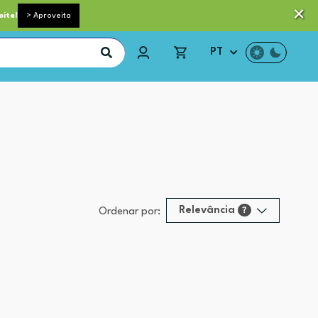
 pequeno porte grátis acima de 35€*
Trocas e Devoluções
oite!
> Aproveita
PT
Relevância
?
Ordenar por:
Relevância
?
Preço (mais alto)
Preço (mais baixo)
Alfabética (A-Z)