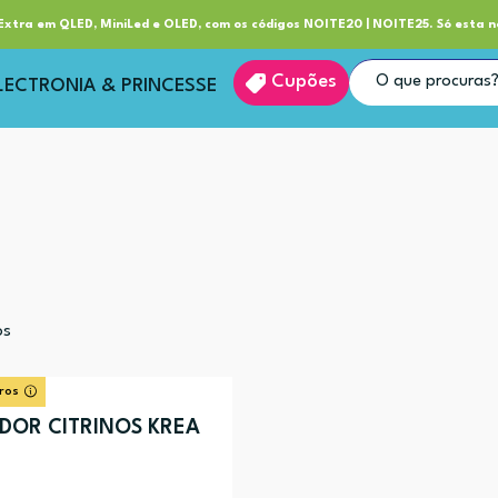
ube RP+
Entrega
xtra em QLED, MiniLed e OLED, com os códigos NOITE20 | NOITE25. Só esta n
Cupões
LECTRONIA & PRINCESSE
os
ros
DOR CITRINOS KREA