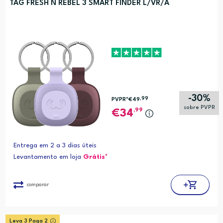
TAG FRESH N REBEL 3 SMART FINDER L/VR/A
-30%
,99
PVPR*
€49
sobre PVPR
,99
34
Entrega em 2 a 3 dias úteis
Levantamento em loja
Grátis*
comparar
Leva 3 Paga 2