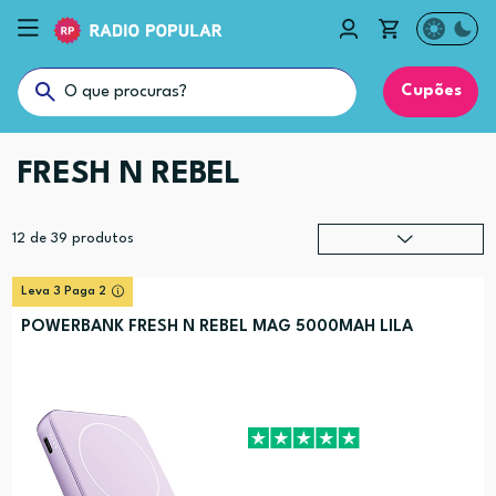
Cupões
FRESH N REBEL
12
de
39
produtos
Relevância
?
Leva 3 Paga 2
Preço (mais alto)
POWERBANK FRESH N REBEL MAG 5000MAH LILA
Preço (mais baixo)
Alfabética (A-Z)
Alfabética (Z-A)