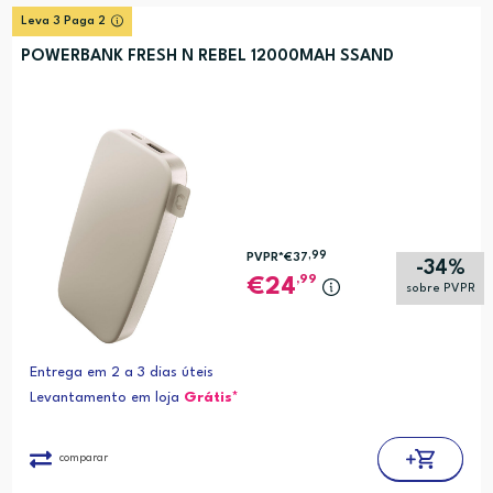
Leva 3 Paga 2
POWERBANK FRESH N REBEL 12000MAH SSAND
,99
PVPR*
€37
-34%
,99
24
sobre PVPR
Entrega em 2 a 3 dias úteis
Levantamento em loja
Grátis*
comparar