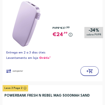
,99
PVPR*
€37
-34%
,99
24
sobre PVPR
Entrega em 2 a 3 dias úteis
Levantamento em loja
Grátis*
comparar
Leva 3 Paga 2
POWERBANK FRESH N REBEL MAG 5000MAH SAND