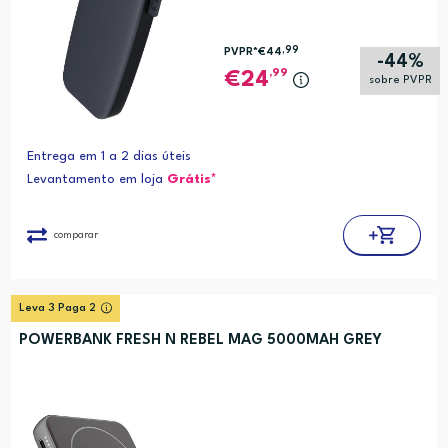
,99
PVPR*
€44
-44%
,99
24
sobre PVPR
Entrega em 1 a 2 dias úteis
Levantamento em loja
Grátis*
comparar
Leva 3 Paga 2
POWERBANK FRESH N REBEL MAG 5000MAH GREY