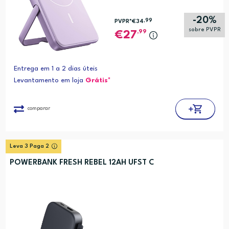
-20%
,99
PVPR*
€34
sobre PVPR
,99
27
Entrega em 1 a 2 dias úteis
Levantamento em loja
Grátis*
comparar
Leva 3 Paga 2
POWERBANK FRESH REBEL 12AH UFST C