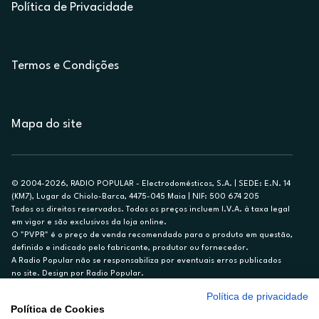
Política de Privacidade
Termos e Condições
Mapa do site
© 2004-2026, RADIO POPULAR - Electrodomésticos, S.A. | SEDE: E.N. 14
(KM7), Lugar do Chiolo-Barca, 4475-045 Maia | NIF: 500 674 205
Todos os direitos reservados. Todos os preços incluem I.V.A. à taxa legal
em vigor e são exclusivos da loja online.
O "PVPR" é o preço de venda recomendado para o produto em questão,
definido e indicado pelo fabricante, produtor ou fornecedor.
A Radio Popular não se responsabiliza por eventuais erros publicados
no site. Design por Radio Popular.
Política de privacidade
** TAEG CARTÃO DE CRÉDITO RP/ON: 18,5%
Política de Cookies
Ex. para limite de crédito de €1.500, reembolsado em 12 meses, TAN