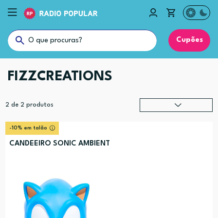
Cupões
FIZZCREATIONS
2
de
2
produtos
Relevância
?
-10% em talão
Preço (mais alto)
CANDEEIRO SONIC AMBIENT
Preço (mais baixo)
Alfabética (A-Z)
Alfabética (Z-A)