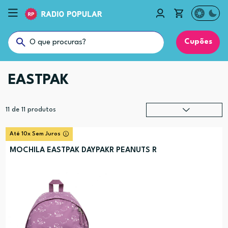
Cupões
EASTPAK
11
de
11
produtos
Relevância
?
Até 10x Sem Juros
Preço (mais alto)
MOCHILA EASTPAK DAYPAKR PEANUTS R
Preço (mais baixo)
Alfabética (A-Z)
Alfabética (Z-A)