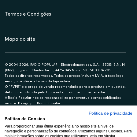
Termos e Condições
Mapa do site
© 2004-2026, RADIO POPULAR - Electrodomésticos, S.A. | SEDE: E.N. 14
(KM7), Lugar do Chiolo-Barca, 4475-045 Maia | NIF: 500 674 205
Todos os direitos reservados. Todos os preços incluem I.V.A. à taxa legal
em vigor e são exclusivos da loja online.
O "PVPR" é o preço de venda recomendado para o produto em questão,
definido e indicado pelo fabricante, produtor ou fornecedor.
A Radio Popular não se responsabiliza por eventuais erros publicados
no site. Design por Radio Popular.
Política de privacidade
** TAEG CARTÃO DE CRÉDITO RP/ON: 18,5%
Política de Cookies
Ex. para limite de crédito de €1.500, reembolsado em 12 meses, TAN
Para proporcionar uma ótima experiência no nosso site a nivel de
14,79%.
navegação e personalização de conteúdos, utilizamos alguns Cookies. Para
Crédito sujeito a aprovação pelo Cetelem, marca BNP Paribas Personal
mais informações sobre os cookies que utilizamos, veja em Ajustar.
Finance, S.A., Sucursal em Portugal. Informe-se no 21 721 90 00 (dias