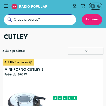
Cupões
CUTLEY
3
de
3
produtos
Relevância
?
Até 10x Sem Juros
Preço (mais alto)
MINI-FORNO CUTLEY 3
Preço (mais baixo)
Potência 390 W
Alfabética (A-Z)
Alfabética (Z-A)