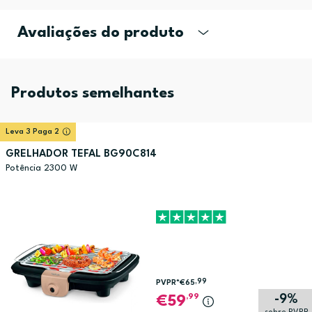
Avaliações do produto
Produtos semelhantes
Leva 3 Paga 2
GRELHADOR TEFAL BG90C814
Potência 2300 W
,99
PVPR*
€65
-9%
,99
59