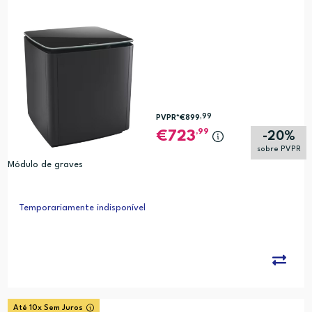
,99
PVPR*
€899
,99
723
-20%
sobre PVPR
Módulo de graves
Temporariamente indisponível
Até 10x Sem Juros