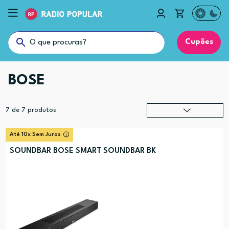
Cupões
BOSE
7
de
7
produtos
Relevância
?
Até 10x Sem Juros
Preço (mais alto)
SOUNDBAR BOSE SMART SOUNDBAR BK
Preço (mais baixo)
Alfabética (A-Z)
Alfabética (Z-A)