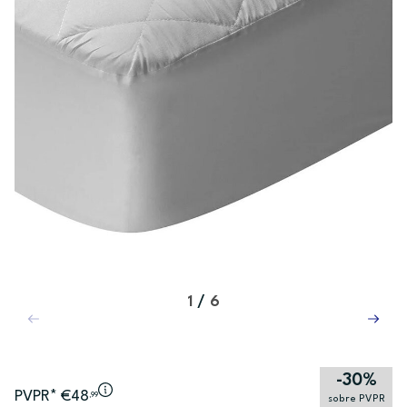
1
/
6
-30%
PVPR* €48
,99
sobre PVPR