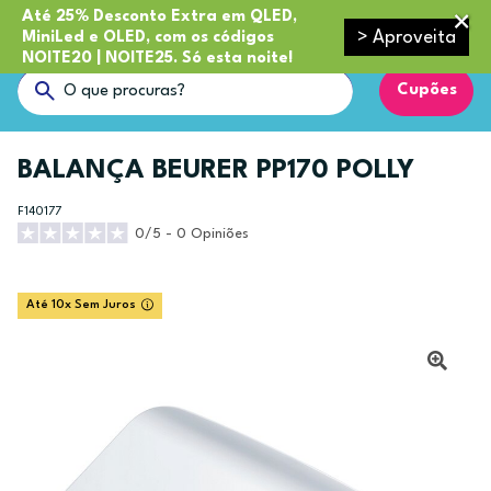
Até 25% Desconto Extra em QLED,
> Aproveita
MiniLed e OLED, com os códigos
NOITE20 | NOITE25. Só esta noite!
Cupões
BALANÇA BEURER PP170 POLLY
F140177
0/5 - 0 Opiniões
Até 10x Sem Juros