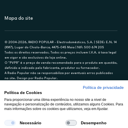
Mapa do site
© 2004-2026, RADIO POPULAR - Electrodomésticos, S.A. | SEDE: E.N. 14
(KM7), Lugar do Chiolo-Barca, 4475-045 Maia | NIF: 500 674 205
Todos os direitos reservados. Todos os preços incluem I.V.A. à taxa legal
em vigor e são exclusivos da loja online.
O "PVPR" é o preço de venda recomendado para o produto em questão,
definido e indicado pelo fabricante, produtor ou fornecedor.
A Radio Popular não se responsabiliza por eventuais erros publicados
no site. Design por Radio Popular.
Política de privacidade
** TAEG CARTÃO DE CRÉDITO RP/ON: 18,5%
Política de Cookies
Ex. para limite de crédito de €1.500, reembolsado em 12 meses, TAN
14,79%.
Para proporcionar uma ótima experiência no nosso site a nivel de
navegação e personalização de conteúdos, utilizamos alguns Cookies. Para
Crédito sujeito a aprovação pelo Cetelem, marca BNP Paribas Personal
mais informações sobre os cookies que utilizamos, veja em Ajustar.
Finance, S.A., Sucursal em Portugal. Informe-se no 21 721 90 00 (dias
úteis, 9-20h).
A Rádio Popular – Eletrodomésticos S.A. (Registo BdP848) atua como
Necessário
Desempenho
intermediário de crédito a título acessório e com exclusividade (registo