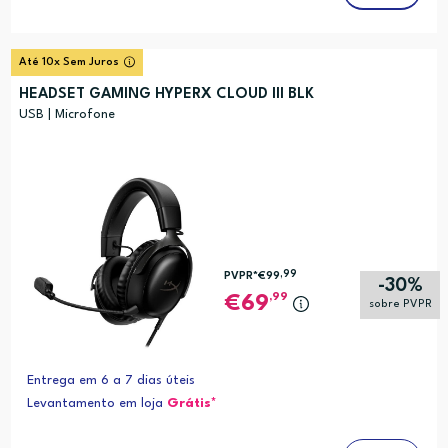
Até 10x Sem Juros
HEADSET GAMING HYPERX CLOUD III BLK
USB | Microfone
,99
PVPR*
€99
-30%
,99
69
sobre PVPR
Entrega em 6 a 7 dias úteis
Levantamento em loja
Grátis*