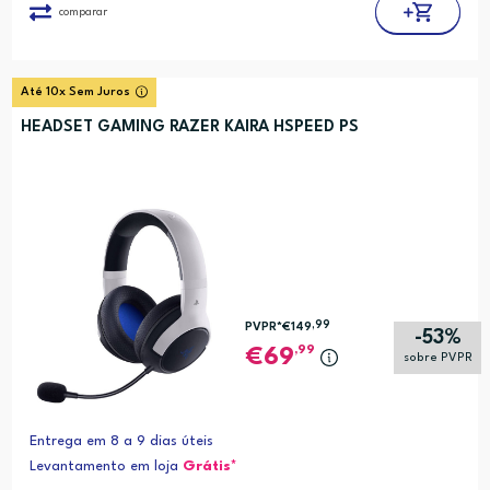
comparar
Até 10x Sem Juros
HEADSET GAMING RAZER KAIRA HSPEED PS
,99
PVPR*
€149
-53%
,99
69
sobre PVPR
Entrega em 8 a 9 dias úteis
Levantamento em loja
Grátis*