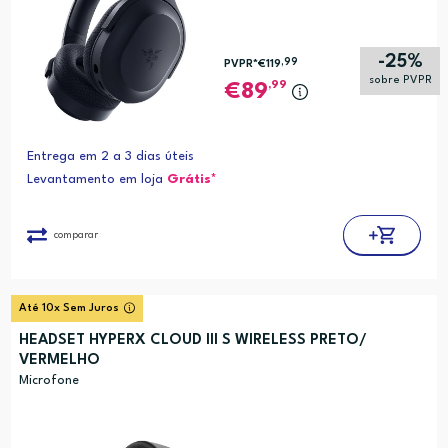
-25%
,99
PVPR*
€119
sobre PVPR
,99
89
Entrega em 2 a 3 dias úteis
Levantamento em loja
Grátis*
comparar
Até 10x Sem Juros
HEADSET HYPERX CLOUD III S WIRELESS PRETO/
VERMELHO
Microfone