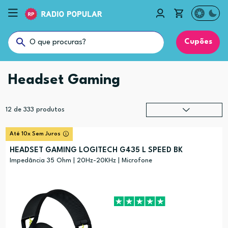
Cupões
Headset Gaming
12
de
333
produtos
Relevância
?
Até 10x Sem Juros
Preço (mais alto)
HEADSET GAMING LOGITECH G435 L SPEED BK
Preço (mais baixo)
Impedância 35 Ohm | 20Hz-20KHz | Microfone
Alfabética (A-Z)
Alfabética (Z-A)