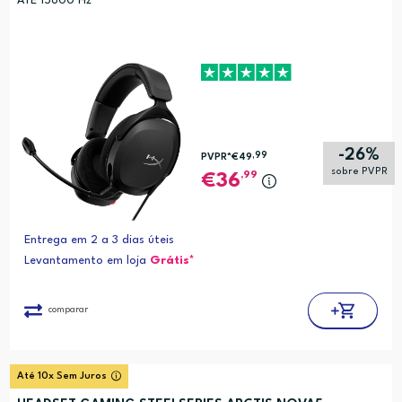
ATE 15600 Hz
-26%
,99
PVPR*
€49
sobre PVPR
,99
36
Entrega em 2 a 3 dias úteis
Levantamento em loja
Grátis*
comparar
Até 10x Sem Juros