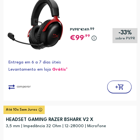
,99
PVPR*
€149
-33%
,99
99
sobre PVPR
Entrega em 6 a 7 dias úteis
Levantamento em loja
Grátis*
comparar
Até 10x Sem Juros
HEADSET GAMING RAZER BSHARK V2 X
3,5 mm | Impedância 32 Ohm | 12-28000 | Microfone