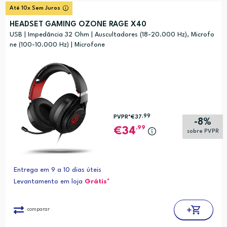
Até 10x Sem Juros
HEADSET GAMING OZONE RAGE X40
USB | Impedância 32 Ohm | Auscultadores (18-20.000 Hz), Microfo
ne (100-10.000 Hz) | Microfone
,99
PVPR*
€37
-8%
,99
34
sobre PVPR
Entrega em 9 a 10 dias úteis
Levantamento em loja
Grátis*
comparar