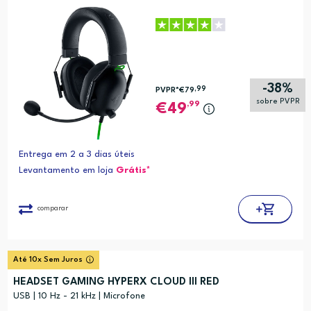
-38%
,99
PVPR*
€79
sobre PVPR
,99
49
Entrega em 2 a 3 dias úteis
Levantamento em loja
Grátis*
comparar
Até 10x Sem Juros
HEADSET GAMING HYPERX CLOUD III RED
USB | 10 Hz - 21 kHz | Microfone