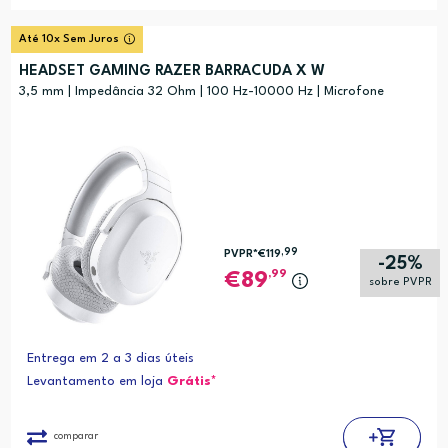
Até 10x Sem Juros
HEADSET GAMING RAZER BARRACUDA X W
3,5 mm | Impedância 32 Ohm | 100 Hz-10000 Hz | Microfone
,99
PVPR*
€119
-25%
,99
89
sobre PVPR
Entrega em 2 a 3 dias úteis
Levantamento em loja
Grátis*
comparar