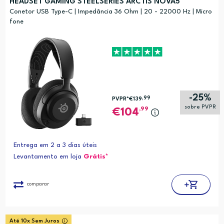
HEADSET GAMING STEELSERIES ARCTIS NOVA5
Conetor USB Type-C | Impedância 36 Ohm | 20 - 22000 Hz | Micro
fone
-25%
,99
PVPR*
€139
sobre PVPR
,99
104
Entrega em 2 a 3 dias úteis
Levantamento em loja
Grátis*
comparar
Até 10x Sem Juros