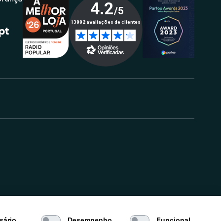
.
sário
Desempenho
Funcional