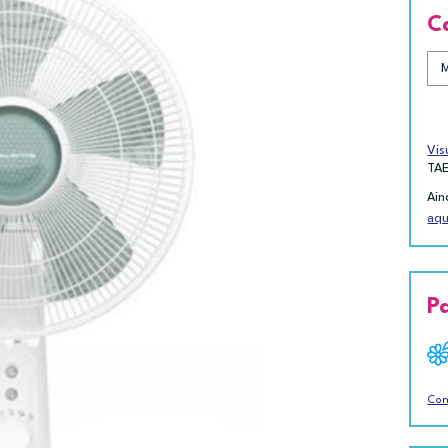
C
Vis
TA
Ain
aqu
P
Con