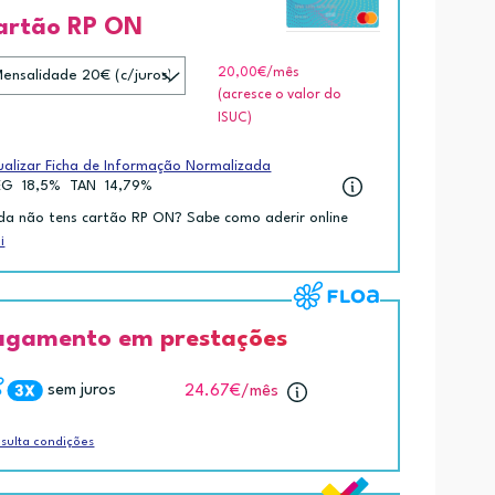
artão RP ON
20,00€
/mês
(acresce o valor do
ISUC)
ualizar Ficha de Informação Normalizada
EG
18,5%
TAN
14,79%
da não tens cartão RP ON? Sabe como aderir online
i
agamento em prestações
sem juros
24.67€
/mês
sulta condições