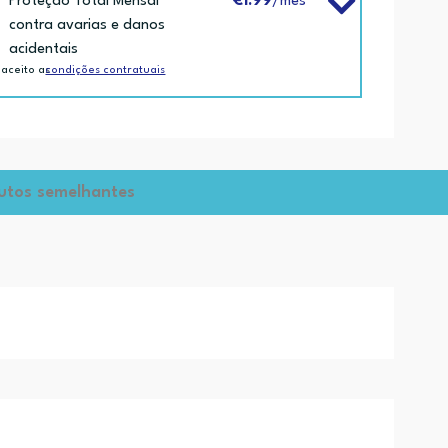
Proteção Total Mensal
€1.99
/mês
contra avarias e danos
acidentais
 aceito as
condições contratuais
utos semelhantes