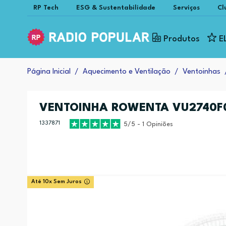
RP Tech
ESG & Sustentabilidade
Serviços
Cl
Produtos
E
Página Inicial
Aquecimento e Ventilação
Ventoinhas
VENTOINHA ROWENTA VU2740F
1337871
5/5 - 1 Opiniões
Até 10x Sem Juros