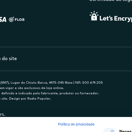
do site
(KM7), Lugar do Chiolo-Barca, 4475-045 Maia | NIF: 500 674 205
em vigor e são exclusivos da loja online.
efinido e indicado pelo fabricante, produtor ou fornecedor.
 site. Design por Radio Popular.
79%.
nance, S.A., Sucursal em Portugal. Informe-se no 21 721 90 00 (dias úteis, 9-20h)
Política de privacidade
mediário de crédito a título acessório e com exclusividade (registo BdP 2314.)
Neces