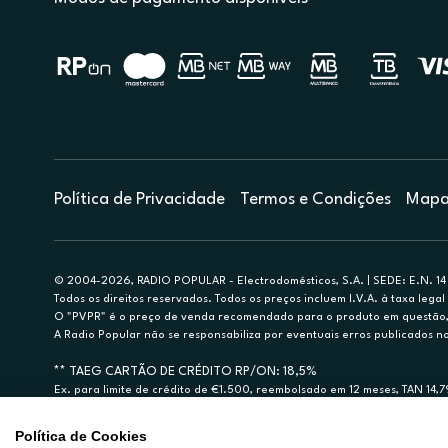
Política de Privacidade
Termos e Condições
Mapa 
© 2004-2026, RADIO POPULAR - Electrodomésticos, S.A. | SEDE: E.N. 14 
Todos os direitos reservados. Todos os preços incluem I.V.A. à taxa legal 
O "PVPR" é o preço de venda recomendado para o produto em questão, d
A Radio Popular não se responsabiliza por eventuais erros publicados no
** TAEG CARTÃO DE CRÉDITO RP/ON: 18,5%
Ex. para limite de crédito de €1.500, reembolsado em 12 meses, TAN 14,
Crédito sujeito a aprovação pelo Cetelem, marca BNP Paribas Personal Fi
A Rádio Popular – Eletrodomésticos S.A. (Registo BdP848) atua como inter
Política de Cookies