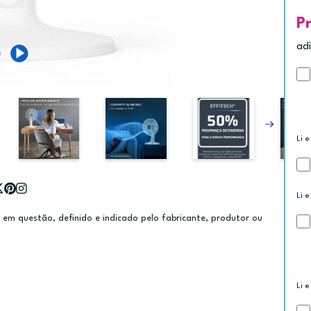
P
ad
Li e
Li e
m questão, definido e indicado pelo fabricante, produtor ou
Li e