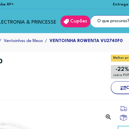
ube RP+
Entrega
Cupões
LECTRONIA & PRINCESSE
Ventoinhas de Mesa
VENTOINHA ROWENTA VU2740F0
Melhor pr
0
-22
sobre PV
C