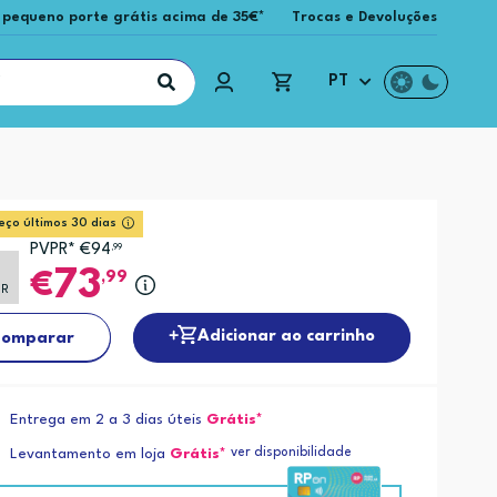
 pequeno porte grátis acima de 35€*
Trocas e Devoluções
PT
eço últimos 30 dias
PVPR* €94
,99
%
73
,99
PR
Adicionar ao carrinho
omparar
Entrega em 2 a 3 dias úteis
Grátis*
ver disponibilidade
Levantamento em loja
Grátis*