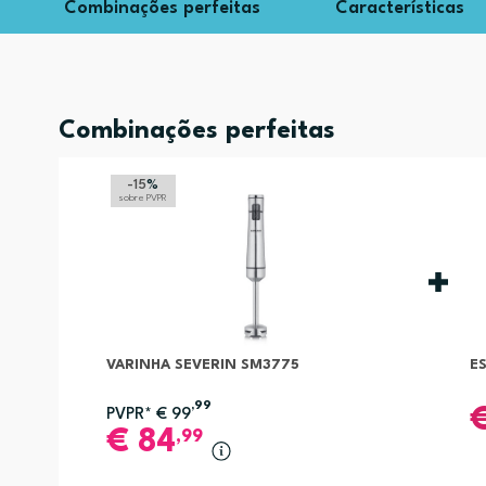
Combinações perfeitas
Características
Combinações perfeitas
-15
%
sobre PVPR
VARINHA SEVERIN SM3775
E
,99
PVPR*
€
99
€
84
,99