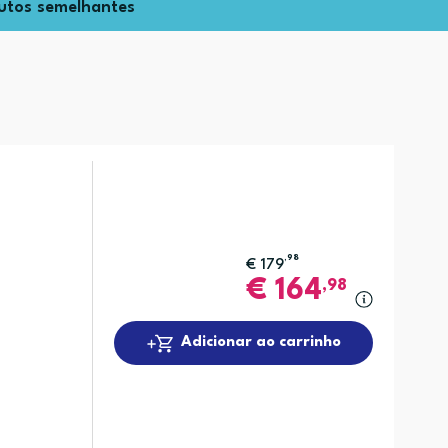
utos semelhantes
,98
€
179
€
164
,98
Adicionar ao carrinho