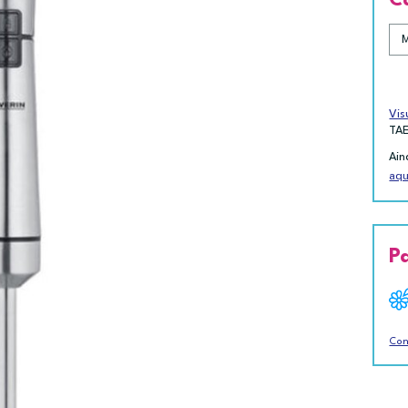
Vis
TA
Ain
aqu
P
Con