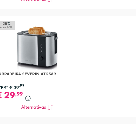
-25
%
sobre PVPR
ORRADEIRA SEVERIN AT2589
,99
VPR*
€
39
€
29
,99
Alternativas