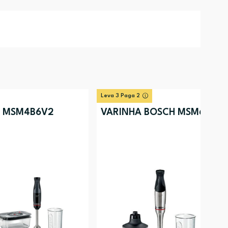
Leva 3 Paga 2
H MSM4B6V2
VARINHA BOSCH MSM6M831