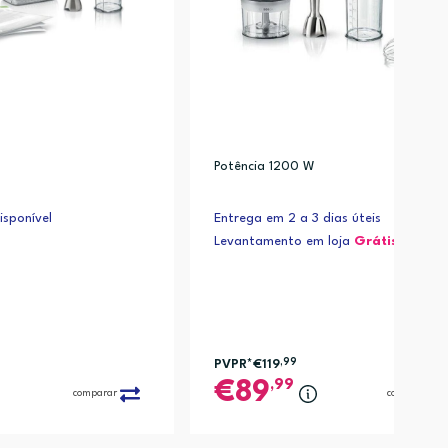
Potência 1200 W
sponível
Entrega em 2 a 3 dias úteis
Levantamento em loja
Grátis*
PVPR*
€119
,99
,99
89
comparar
comparar