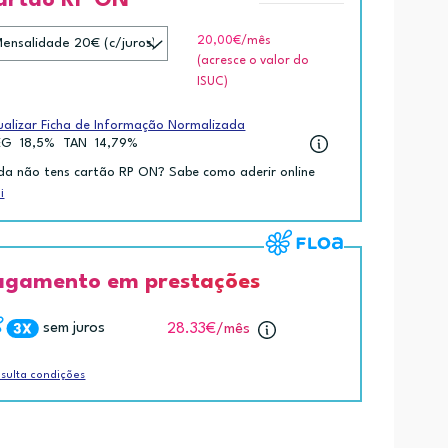
20,00€
/mês
(acresce o valor do
ISUC)
ualizar Ficha de Informação Normalizada
EG
18,5%
TAN
14,79%
da não tens cartão RP ON? Sabe como aderir online
i
agamento em prestações
sem juros
28.33€
/mês
sulta condições