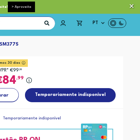
 pequeno porte grátis acima de 35€*
Trocas e Devoluções
oite!
> Aproveita
PT
 SM3775
imos 30 dias
VPR* €99
,99
84
,99
Temporariamente indisponível
rar
Temporariamente indisponível
artão RP ON