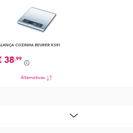
ALANÇA COZINHA BEURER KS51
€
38
,99
Alternativas