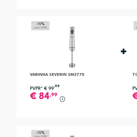
-15
%
sobre PVPR
VARINHA SEVERIN SM3775
T
,99
PVPR*
€
99
P
€
84
,99
-15
%
sobre PVPR