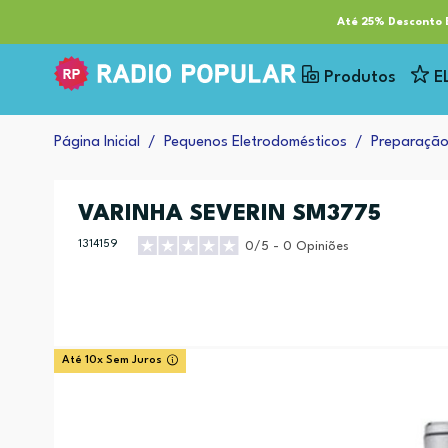
RP Tech
ESG & Sustentabilidade
Serviços
Cl
Até 25% Desconto E
Produtos
E
Página Inicial
Pequenos Eletrodomésticos
Preparação
VARINHA SEVERIN SM3775
1314159
0/5 - 0 Opiniões
Até 10x Sem Juros