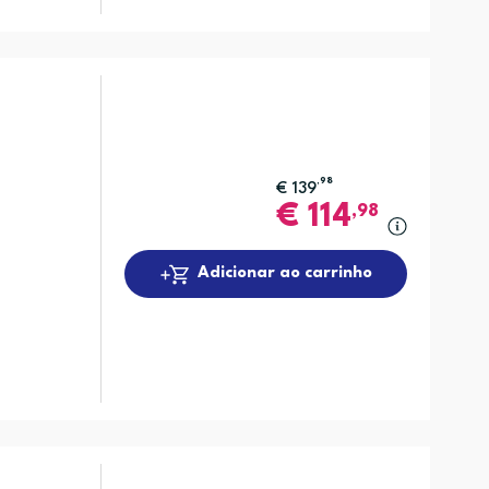
,98
€
139
€
114
,98
Adicionar ao carrinho