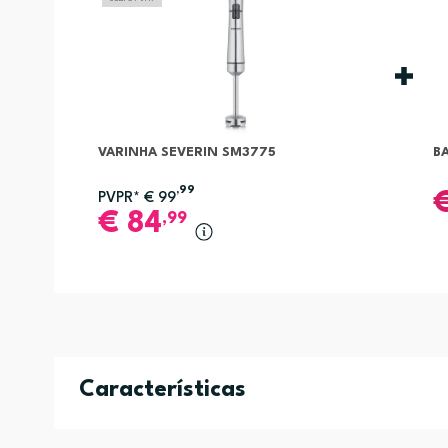
VARINHA SEVERIN SM3775
B
,99
PVPR*
€
99
€
84
,99
Características