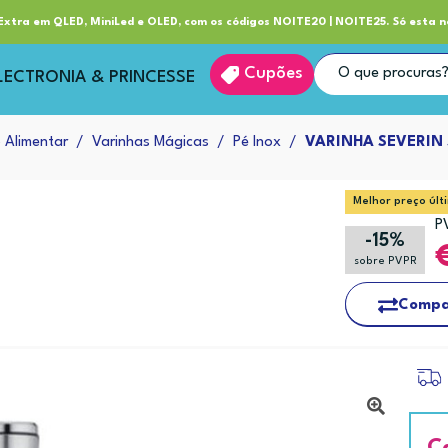
ube RP+
Entrega
xtra em QLED, MiniLed e OLED, com os códigos NOITE20 | NOITE25. Só esta n
Cupões
LECTRONIA & PRINCESSE
 Alimentar
Varinhas Mágicas
Pé Inox
VARINHA SEVERIN
Melhor preço últ
P
-15%
sobre PVPR
Compa
C