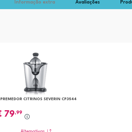
Informação extra
Avaliações
Prod
SPREMEDOR CITRINOS SEVERIN CP3544
€
79
,99
Alternativas