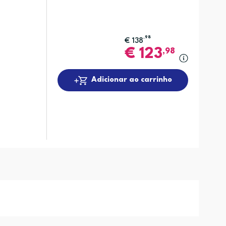
,98
€
138
€
123
,98
Adicionar ao carrinho