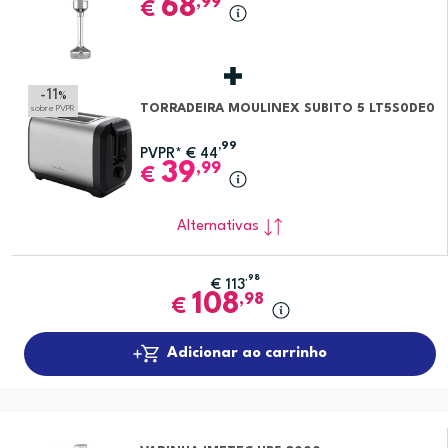
68
,99
€
-11
%
TORRADEIRA MOULINEX SUBITO 5 LT5S0DE0
sobre PVPR
,99
PVPR*
€
44
39
,99
€
Alternativas
,98
€
113
108
,98
€
Adicionar ao carrinho