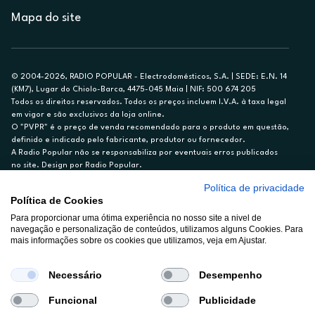
Mapa do site
© 2004-2026, RADIO POPULAR - Electrodomésticos, S.A. | SEDE: E.N. 14
(KM7), Lugar do Chiolo-Barca, 4475-045 Maia | NIF: 500 674 205
Todos os direitos reservados. Todos os preços incluem I.V.A. à taxa legal
em vigor e são exclusivos da loja online.
O "PVPR" é o preço de venda recomendado para o produto em questão,
definido e indicado pelo fabricante, produtor ou fornecedor.
A Radio Popular não se responsabiliza por eventuais erros publicados
no site. Design por Radio Popular.
Política de privacidade
** TAEG CARTÃO DE CRÉDITO RP/ON: 18,5%
Política de Cookies
Ex. para limite de crédito de €1.500, reembolsado em 12 meses, TAN
Para proporcionar uma ótima experiência no nosso site a nivel de
14,79%.
navegação e personalização de conteúdos, utilizamos alguns Cookies. Para
Crédito sujeito a aprovação pelo Cetelem, marca BNP Paribas Personal
mais informações sobre os cookies que utilizamos, veja em Ajustar.
Finance, S.A., Sucursal em Portugal. Informe-se no 21 721 90 00 (dias
úteis, 9-20h).
A Rádio Popular – Eletrodomésticos S.A. (Registo BdP848) atua como
Necessário
Desempenho
intermediário de crédito a título acessório e com exclusividade (registo
BdP 2314.)
Funcional
Publicidade