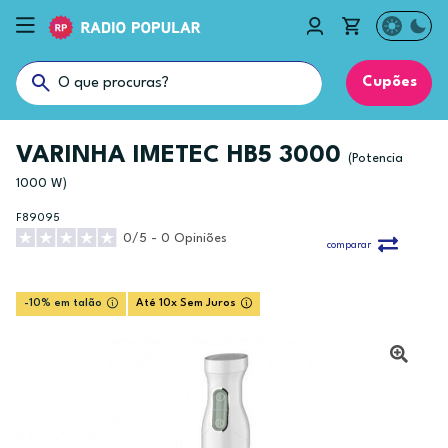
Cupões
VARINHA IMETEC HB5 3000
(Potencia
1000 W)
F89095
0/5 - 0 Opiniões
comparar
-10% em talão
Até 10x Sem Juros