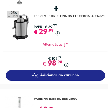
-25
%
ESPREMEDOR CITRINOS ELECTRONIA CJ6511
sobre PVPR
,99
PVPR*
€
39
29
,99
€
Alternativas
,98
€
108
98
,98
€
Adicionar ao carrinho
VARINHA IMETEC HB5 3000