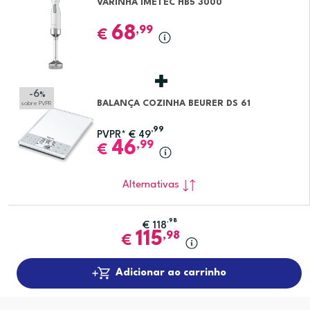
VARINHA IMETEC HB5 3000
68
,99
€
-6
%
BALANÇA COZINHA BEURER DS 61
sobre PVPR
,99
PVPR*
€
49
46
,99
€
Alternativas
,98
€
118
115
,98
€
Adicionar ao carrinho