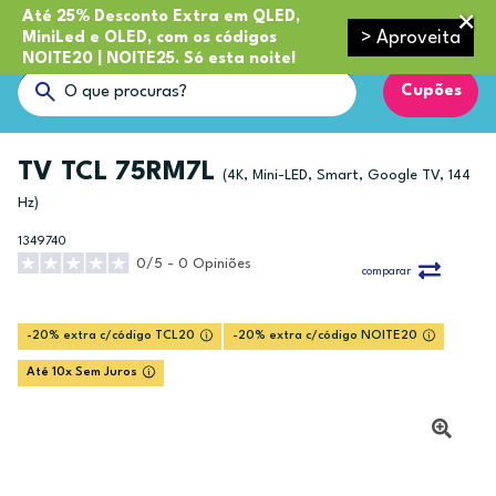
Até 25% Desconto Extra em QLED,
> Aproveita
MiniLed e OLED, com os códigos
NOITE20 | NOITE25. Só esta noite!
Cupões
TV TCL 75RM7L
(4K, Mini-LED, Smart, Google TV, 144
Hz)
1349740
0/5 - 0 Opiniões
comparar
-20% extra c/código TCL20
-20% extra c/código NOITE20
Até 10x Sem Juros