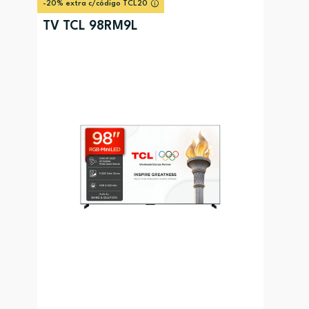
-20% extra c/código TCL20
TV TCL 98RM9L