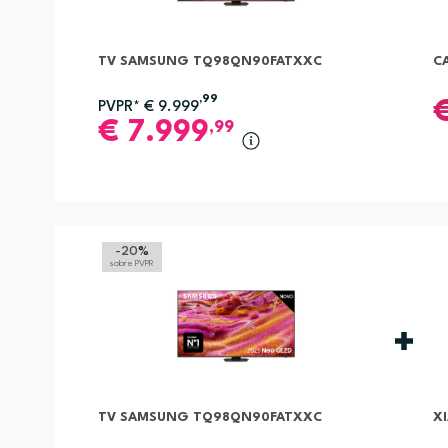
TV SAMSUNG TQ98QN90FATXXC
CA
,99
PVPR*
€
9.999
€
7.999
,99
-20
%
sobre PVPR
TV SAMSUNG TQ98QN90FATXXC
X