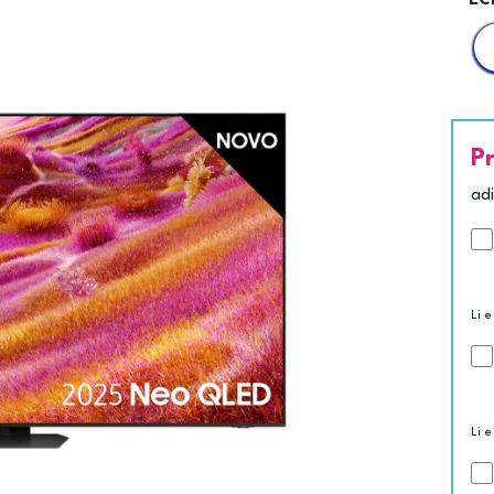
EC
P
ad
Li e
Li e