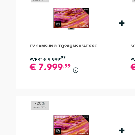
TV SAMSUNG TQ98QN90FATXXC
S
,99
PVPR*
€
9.999
P
€
7.999
,99
-20
%
sobre PVPR