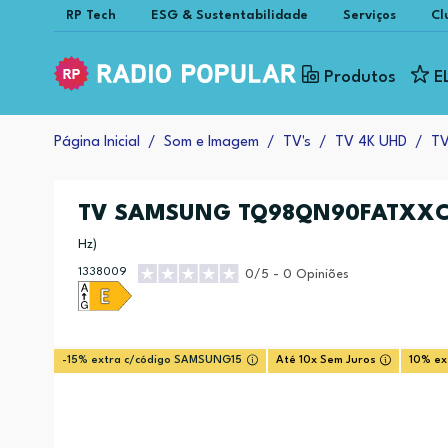
RP Tech
ESG & Sustentabilidade
Serviços
Cl
Produtos
E
Página Inicial
Som e Imagem
TV's
TV 4K UHD
TV
TV SAMSUNG TQ98QN90FATXX
Hz)
1338009
0/5 - 0 Opiniões
-15% extra c/código SAMSUNG15
Até 10x Sem Juros
10% ex