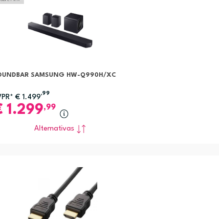
OUNDBAR SAMSUNG HW-Q990H/XC
,99
VPR*
€
1.499
€
1.299
,99
Alternativas