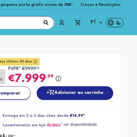
 pequeno porte grátis acima de 35€*
Trocas e Devoluções
PT
eço últimos 30 dias
PVPR* €9999
,99
%
7.999
,99
PR
Adicionar ao carrinho
omparar
Entrega em 2 a 3 dias úteis desde
€14,99*
ver disponibilidade
Levantamento em loja
Grátis*