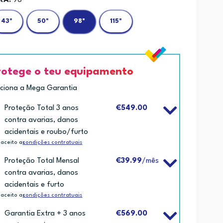
RÃ:
98"
43"
50"
98"
115"
rotege o teu equipamento
iciona a Mega Garantia
Proteção Total 3 anos
€549.00
contra avarias, danos
acidentais e roubo/furto
 aceito as
condições contratuais
Proteção Total Mensal
€39.99
/mês
contra avarias, danos
acidentais e furto
 aceito as
condições contratuais
Garantia Extra + 3 anos
€569.00