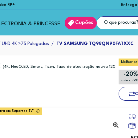
ube RP+
Entrega
Cupões
LECTRONIA & PRINCESSE
 UHD 4K >75 Polegadas
TV SAMSUNG TQ98QN90FATXXC
Melhor pr
C
(4K, NeoQLED, Smart, Tizen, Taxa de atualização nativa 120
-20
sobre PV
C
tra em Suportes TV*