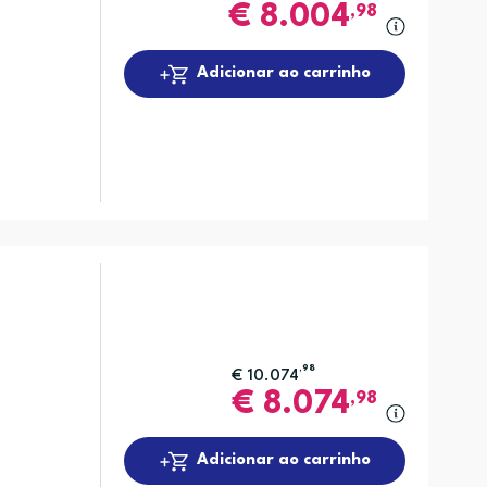
€
8.004
,98
Adicionar ao carrinho
,98
€
10.074
€
8.074
,98
Adicionar ao carrinho