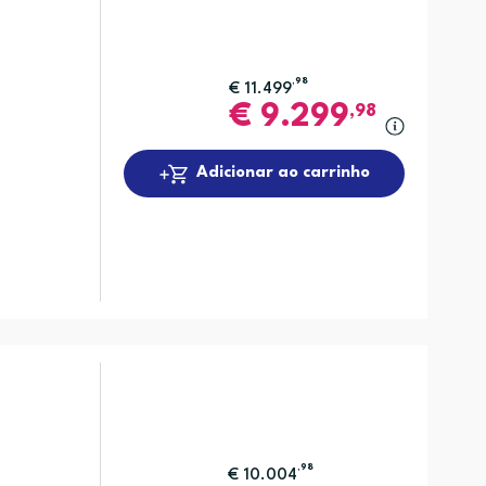
,98
€
11.499
€
9.299
,98
Adicionar ao carrinho
,98
€
10.004