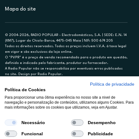
Mapa do site
© 2004-2026, RADIO POPULAR - Electrodomésticos, S.A. | SEDE: E.N. 14
(KM7), Lugar do Chiolo-Barca, 4475-045 Maia | NIF: 500 674 205
Todos os direitos reservados. Todos os preços incluem I.V.A. à taxa legal
em vigor e são exclusivos da loja online.
O "PVPR" é o preço de venda recomendado para o produto em questão,
definido e indicado pelo fabricante, produtor ou fornecedor.
A Radio Popular não se responsabiliza por eventuais erros publicados
no site. Design por Radio Popular.
Política de privacidade
** TAEG CARTÃO DE CRÉDITO RP/ON: 18,5%
Política de Cookies
Ex. para limite de crédito de €1.500, reembolsado em 12 meses, TAN
Para proporcionar uma ótima experiência no nosso site a nivel de
14,79%.
navegação e personalização de conteúdos, utilizamos alguns Cookies. Para
Crédito sujeito a aprovação pelo Cetelem, marca BNP Paribas Personal
mais informações sobre os cookies que utilizamos, veja em Ajustar.
Finance, S.A., Sucursal em Portugal. Informe-se no 21 721 90 00 (dias
úteis, 9-20h).
A Rádio Popular – Eletrodomésticos S.A. (Registo BdP848) atua como
Necessário
Desempenho
intermediário de crédito a título acessório e com exclusividade (registo
BdP 2314.)
Funcional
Publicidade