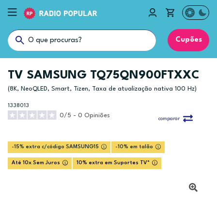
Cupões
TV SAMSUNG TQ75QN900FTXXC
(8K, NeoQLED, Smart, Tizen, Taxa de atualização nativa 100 Hz)
1338013
0/5 - 0 Opiniões
comparar
-15% extra c/código SAMSUNG15
-10% em talão
Até 10x Sem Juros
10% extra em Suportes TV*