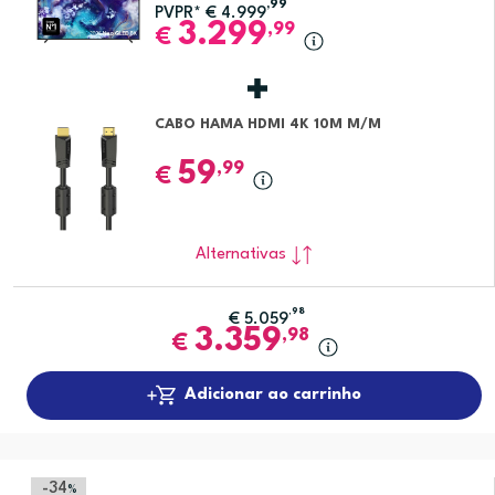
,99
PVPR*
€
4.999
3.299
,99
€
CABO HAMA HDMI 4K 10M M/M
59
,99
€
Alternativas
,98
€
5.059
3.359
,98
€
Adicionar ao carrinho
-34
%