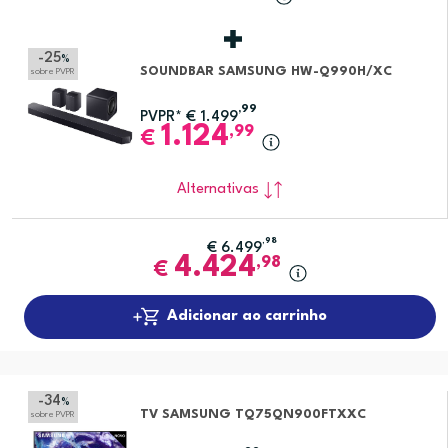
-25
%
SOUNDBAR SAMSUNG HW-Q990H/XC
sobre PVPR
,99
PVPR*
€
1.499
1.124
,99
€
Alternativas
,98
€
6.499
4.424
,98
€
Adicionar ao carrinho
-34
%
TV SAMSUNG TQ75QN900FTXXC
sobre PVPR