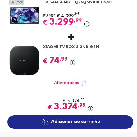
TV SAMSUNG TQ75QN900FTXXC
sobre PVPR
,99
PVPR*
€
4.999
3.299
,99
€
XIAOMI TV BOX S 3ND GEN
74
,99
€
Alternativas
,98
€
5.074
3.374
,98
€
Adicionar ao carrinho