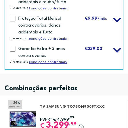
acidentais e roubo/furto
condições contratuais
Li e aceito as
Proteção Total Mensal
€9.99
/mês
contra avarias, danos
acidentais e furto
condições contratuais
Li e aceito as
Garantia Extra + 3 anos
€239.00
contra avarias
condições contratuais
Li e aceito as
Combinações perfeitas
-34
%
TV SAMSUNG TQ75QN900FTXXC
sobre PVPR
,99
PVPR*
€
4.999
3.299
,99
€