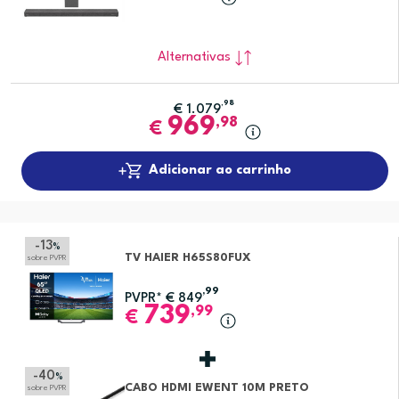
Alternativas
,98
€
1.079
969
,98
€
Adicionar ao carrinho
-13
%
TV HAIER H65S80FUX
sobre PVPR
,99
PVPR*
€
849
739
,99
€
-40
%
CABO HDMI EWENT 10M PRETO
sobre PVPR