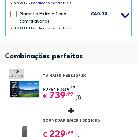
condições contratuais
Li e aceito as
Garantia Extra + 1 ano
€40.00
contra avarias
condições contratuais
Li e aceito as
Combinações perfeitas
-13
%
TV HAIER H65S80FUX
sobre PVPR
,99
PVPR*
€
849
739
,99
€
SOUNDBAR HAIER HSD210K6
229
,99
€