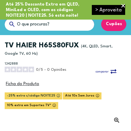
Até 25% Desconto Extra em QLED,
> Aproveita
MiniLed e OLED, com os códigos
NOITE20 | NOITE25. Só esta noite!
Cupões
TV HAIER H65S80FUX
(4K, QLED, Smart,
Google TV, 60 Hz)
1342888
0/5 - 0 Opiniões
comparar
Ficha do Produto
-25% extra c/código NOITE25
Até 10x Sem Juros
10% extra em Suportes TV*