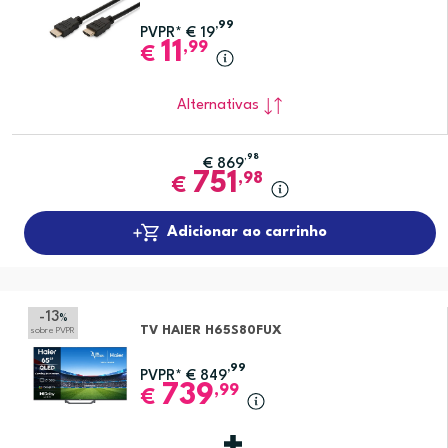
,99
PVPR*
€
19
11
,99
€
Alternativas
,98
€
869
751
,98
€
Adicionar ao carrinho
-13
%
TV HAIER H65S80FUX
sobre PVPR
,99
PVPR*
€
849
739
,99
€