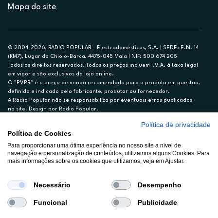
Mapa do site
© 2004-2026, RADIO POPULAR - Electrodomésticos, S.A. | SEDE: E.N. 14
(KM7), Lugar do Chiolo-Barca, 4475-045 Maia | NIF: 500 674 205
Todos os direitos reservados. Todos os preços incluem I.V.A. à taxa legal
em vigor e são exclusivos da loja online.
O "PVPR" é o preço de venda recomendado para o produto em questão,
definido e indicado pelo fabricante, produtor ou fornecedor.
A Radio Popular não se responsabiliza por eventuais erros publicados
no site. Design por Radio Popular.
Política de privacidade
** TAEG CARTÃO DE CRÉDITO RP/ON: 18,5%
Política de Cookies
Ex. para limite de crédito de €1.500, reembolsado em 12 meses, TAN
Para proporcionar uma ótima experiência no nosso site a nivel de
14,79%.
navegação e personalização de conteúdos, utilizamos alguns Cookies. Para
Crédito sujeito a aprovação pelo Cetelem, marca BNP Paribas Personal
mais informações sobre os cookies que utilizamos, veja em Ajustar.
Finance, S.A., Sucursal em Portugal. Informe-se no 21 721 90 00 (dias
úteis, 9-20h).
A Rádio Popular – Eletrodomésticos S.A. (Registo BdP848) atua como
Necessário
Desempenho
intermediário de crédito a título acessório e com exclusividade (registo
BdP 2314.)
Funcional
Publicidade