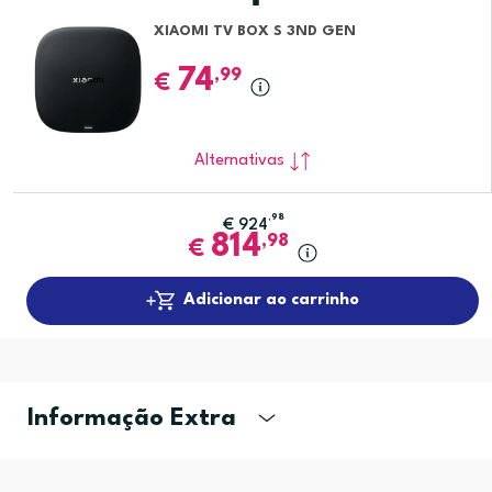
XIAOMI TV BOX S 3ND GEN
74
,99
€
Alternativas
,98
€
924
814
,98
€
Adicionar ao carrinho
Informação Extra