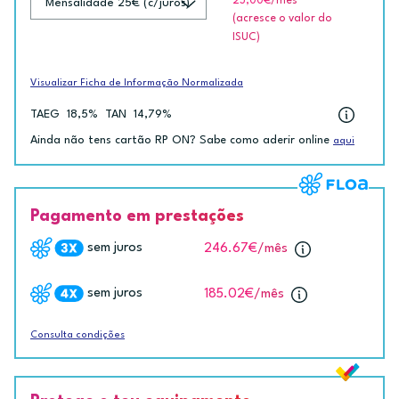
25,00€
/mês
(acresce o valor do
ISUC)
Visualizar Ficha de Informação Normalizada
TAEG
18,5%
TAN
14,79%
Ainda não tens cartão RP ON? Sabe como aderir online
aqui
Pagamento em prestações
sem juros
246.67€
/mês
sem juros
185.02€
/mês
Consulta condições