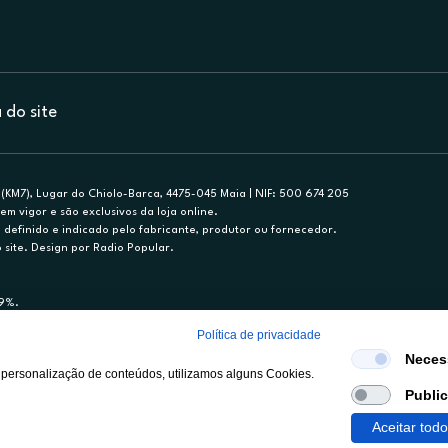
do site
(KM7), Lugar do Chiolo-Barca, 4475-045 Maia | NIF: 500 674 205
em vigor e são exclusivos da loja online.
efinido e indicado pelo fabricante, produtor ou fornecedor.
 site. Design por Radio Popular.
79%.
nance, S.A., Sucursal em Portugal. Informe-se no 21 721 90 00 (dias úteis, 9-20h)
Política de privacidade
mediário de crédito a título acessório e com exclusividade (registo BdP 2314.)
Neces
 personalização de conteúdos, utilizamos alguns Cookies.
Publi
Aceitar tod