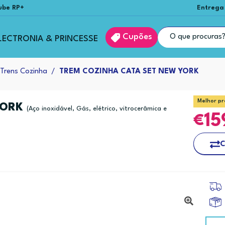
ube RP+
Entrega
Cupões
LECTRONIA & PRINCESSE
Trens Cozinha
TREM COZINHA CATA SET NEW YORK
Melhor pr
YORK
(Aço inoxidável, Gás, elétrico, vitrocerâmica e
15
C