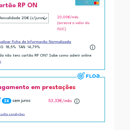
artão RP ON
20,00€
/mês
(acresce o valor do
ISUC)
ualizar Ficha de Informação Normalizada
EG
18,5%
TAN
14,79%
da não tens cartão RP ON? Sabe como aderir online
i
agamento em prestações
sem juros
53.33€
/mês
sulta condições