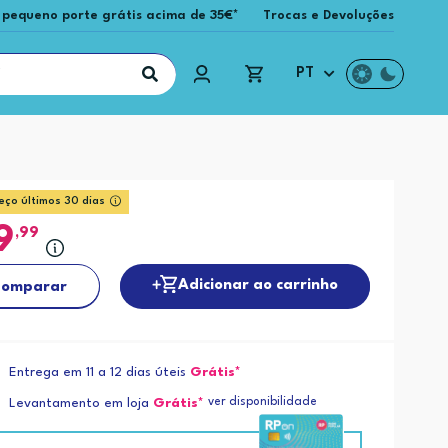
 pequeno porte grátis acima de 35€*
Trocas e Devoluções
PT
eço últimos 30 dias
9
,99
Adicionar ao carrinho
omparar
Entrega em 11 a 12 dias úteis
Grátis*
ver disponibilidade
Levantamento em loja
Grátis*