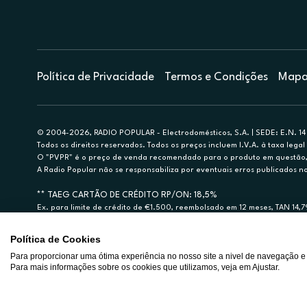
Política de Privacidade
Termos e Condições
Mapa 
© 2004-2026, RADIO POPULAR - Electrodomésticos, S.A. | SEDE: E.N. 14 
Todos os direitos reservados. Todos os preços incluem I.V.A. à taxa legal 
O "PVPR" é o preço de venda recomendado para o produto em questão, d
A Radio Popular não se responsabiliza por eventuais erros publicados no
** TAEG CARTÃO DE CRÉDITO RP/ON: 18,5%
Ex. para limite de crédito de €1.500, reembolsado em 12 meses, TAN 14,
Crédito sujeito a aprovação pelo Cetelem, marca BNP Paribas Personal Fi
A Rádio Popular – Eletrodomésticos S.A. (Registo BdP848) atua como inter
Política de Cookies
Para proporcionar uma ótima experiência no nosso site a nivel de navegação e
Para mais informações sobre os cookies que utilizamos, veja em Ajustar.