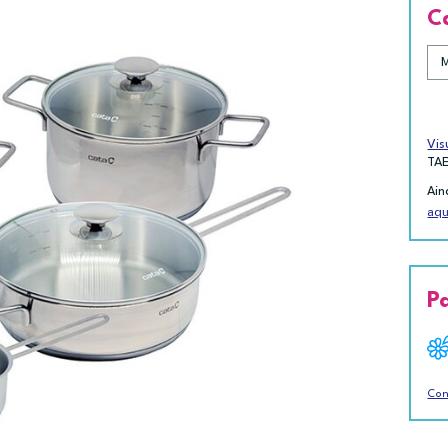
C
Vis
TA
Ain
aqu
P
Con