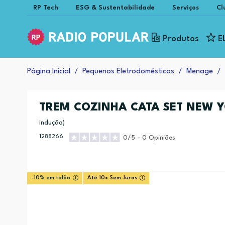
RP Tech
ESG & Sustentabilidade
Serviços
Cl
Produtos
E
Página Inicial
Pequenos Eletrodomésticos
Menage
TREM COZINHA CATA SET NEW 
indução)
1288266
0/5 - 0 Opiniões
-10% em talão
Até 10x Sem Juros