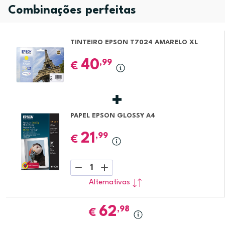
Combinações perfeitas
TINTEIRO EPSON T7024 AMARELO XL
40
,99
€
PAPEL EPSON GLOSSY A4
21
,99
€
1
Alternativas
62
,98
€