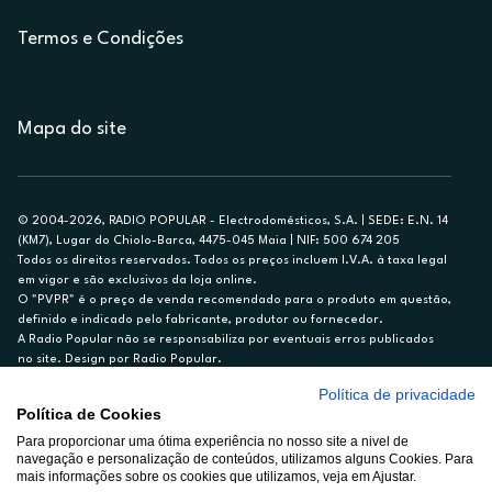
Termos e Condições
Mapa do site
© 2004-2026, RADIO POPULAR - Electrodomésticos, S.A. | SEDE: E.N. 14
(KM7), Lugar do Chiolo-Barca, 4475-045 Maia | NIF: 500 674 205
Todos os direitos reservados. Todos os preços incluem I.V.A. à taxa legal
em vigor e são exclusivos da loja online.
O "PVPR" é o preço de venda recomendado para o produto em questão,
definido e indicado pelo fabricante, produtor ou fornecedor.
A Radio Popular não se responsabiliza por eventuais erros publicados
no site. Design por Radio Popular.
Política de privacidade
** TAEG CARTÃO DE CRÉDITO RP/ON: 18,5%
Política de Cookies
Ex. para limite de crédito de €1.500, reembolsado em 12 meses, TAN
Para proporcionar uma ótima experiência no nosso site a nivel de
14,79%.
navegação e personalização de conteúdos, utilizamos alguns Cookies. Para
Crédito sujeito a aprovação pelo Cetelem, marca BNP Paribas Personal
mais informações sobre os cookies que utilizamos, veja em Ajustar.
Finance, S.A., Sucursal em Portugal. Informe-se no 21 721 90 00 (dias