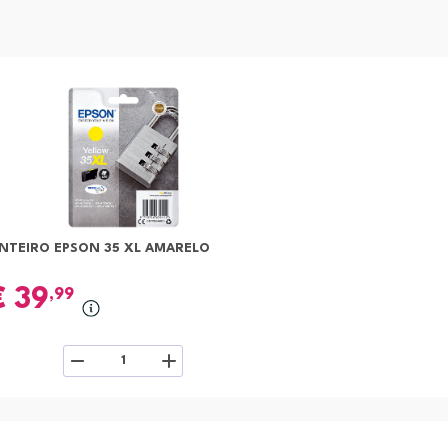
INTEIRO EPSON 35 XL AMARELO
€
39
,99
1