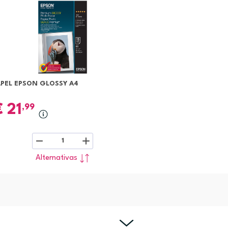
APEL EPSON GLOSSY A4
€
21
,99
1
Alternativas