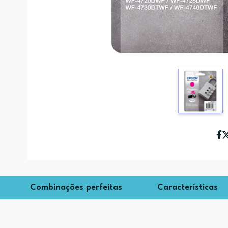
Combinações perfeitas
Características