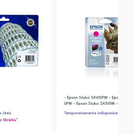
- Epson Stylus SX610FW - Epson Styl
0FW - Epson Stylus SX515W - Epson St
X510W - Epson Stylus Office BX610FW
s úteis
Temporariamente indisponível
n Stylus Office BX600FW - Epson Stylu
ja
Grátis*
e BX310FN - Epson Stylus Office B40W
n Stylus Office B1100