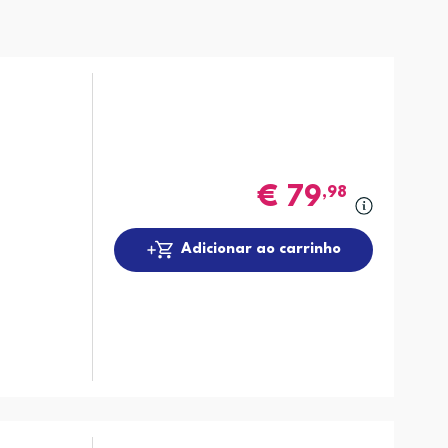
€
79
,98
Adicionar ao carrinho