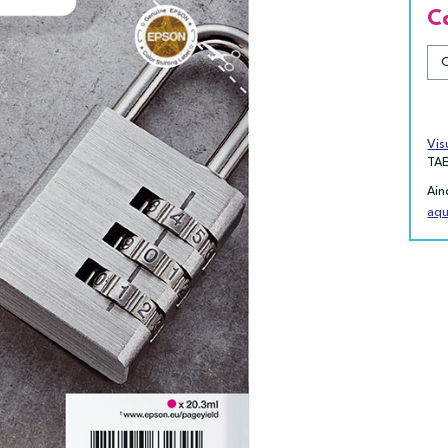
C
Vis
TA
Ain
aqu