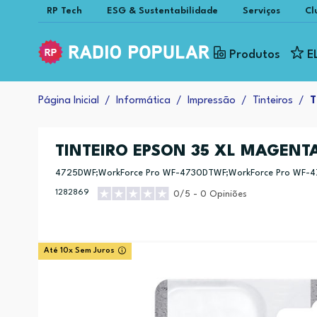
RP Tech
ESG & Sustentabilidade
Serviços
Cl
Produtos
E
Página Inicial
Informática
Impressão
Tinteiros
T
TINTEIRO EPSON 35 XL MAGENT
4725DWF;WorkForce Pro WF-4730DTWF;WorkForce Pro WF-
1282869
0/5 - 0 Opiniões
Até 10x Sem Juros