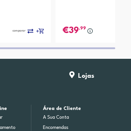
,99
39
comparar
compa
Lojas
ine
Área de Cliente
r
A Sua Conta
gamento
Encomendas