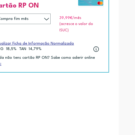
artão RP ON
39,99€
/mês
(acresce o valor do
ISUC)
ualizar Ficha de Informação Normalizada
EG
18,5%
TAN
14,79%
da não tens cartão RP ON? Sabe como aderir online
i