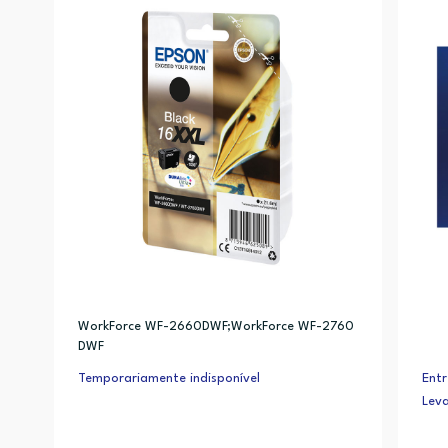
WorkForce WF-2660DWF;WorkForce WF-2760
DWF
Temporariamente indisponível
Entr
Lev