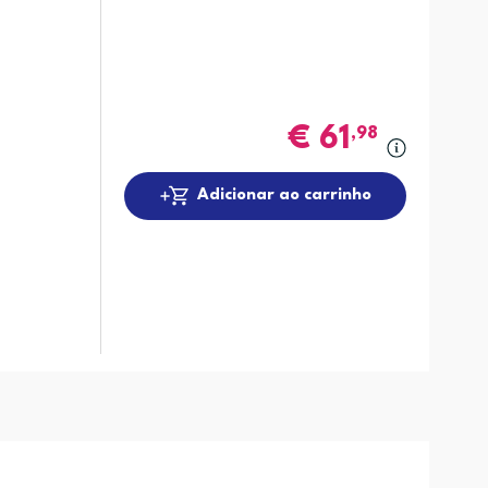
€
61
,98
Adicionar ao carrinho