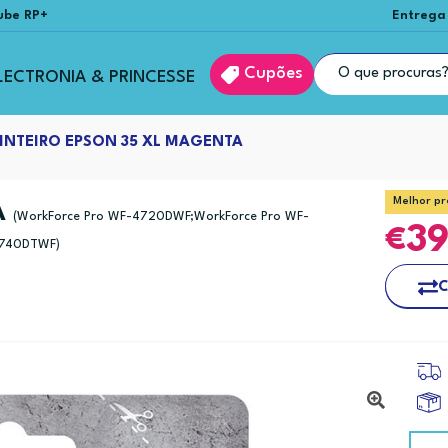
ube RP+
Entrega
Cupões
LECTRONIA & PRINCESSE
INTEIRO EPSON 35 XL MAGENTA
Melhor pr
A
(WorkForce Pro WF-4720DWF;WorkForce Pro WF-
3
4740DTWF)
C