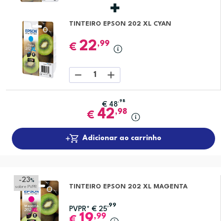
TINTEIRO EPSON 202 XL CYAN
22
,99
€
1
,98
€
48
42
,98
€
Adicionar ao carrinho
-23
%
TINTEIRO EPSON 202 XL MAGENTA
sobre PVPR
,99
PVPR*
€
25
19
,99
€