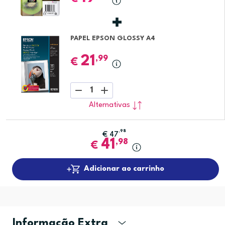
PAPEL EPSON GLOSSY A4
21
,99
€
1
Alternativas
,98
€
47
41
,98
€
Adicionar ao carrinho
Informação Extra