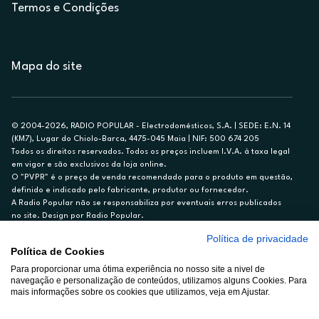
Termos e Condições
Mapa do site
© 2004-2026, RADIO POPULAR - Electrodomésticos, S.A. | SEDE: E.N. 14
(KM7), Lugar do Chiolo-Barca, 4475-045 Maia | NIF: 500 674 205
Todos os direitos reservados. Todos os preços incluem I.V.A. à taxa legal
em vigor e são exclusivos da loja online.
O "PVPR" é o preço de venda recomendado para o produto em questão,
definido e indicado pelo fabricante, produtor ou fornecedor.
A Radio Popular não se responsabiliza por eventuais erros publicados
no site. Design por Radio Popular.
Política de privacidade
** TAEG CARTÃO DE CRÉDITO RP/ON: 18,5%
Política de Cookies
Ex. para limite de crédito de €1.500, reembolsado em 12 meses, TAN
Para proporcionar uma ótima experiência no nosso site a nivel de
14,79%.
navegação e personalização de conteúdos, utilizamos alguns Cookies. Para
Crédito sujeito a aprovação pelo Cetelem, marca BNP Paribas Personal
mais informações sobre os cookies que utilizamos, veja em Ajustar.
Finance, S.A., Sucursal em Portugal. Informe-se no 21 721 90 00 (dias
úteis, 9-20h).