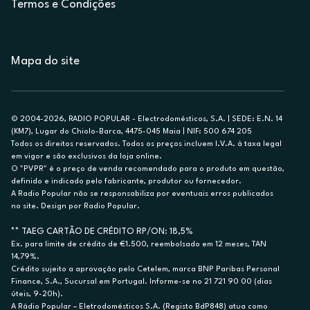
Termos e Condições
Mapa do site
© 2004-2026, RADIO POPULAR - Electrodomésticos, S.A. | SEDE: E.N. 14
(KM7), Lugar do Chiolo-Barca, 4475-045 Maia | NIF: 500 674 205
Todos os direitos reservados. Todos os preços incluem I.V.A. à taxa legal
em vigor e são exclusivos da loja online.
O "PVPR" é o preço de venda recomendado para o produto em questão,
definido e indicado pelo fabricante, produtor ou fornecedor.
A Radio Popular não se responsabiliza por eventuais erros publicados
no site. Design por Radio Popular.
** TAEG CARTÃO DE CRÉDITO RP/ON: 18,5%
Ex. para limite de crédito de €1.500, reembolsado em 12 meses, TAN
14,79%.
Crédito sujeito a aprovação pelo Cetelem, marca BNP Paribas Personal
Finance, S.A., Sucursal em Portugal. Informe-se no 21 721 90 00 (dias
úteis, 9-20h).
A Rádio Popular – Eletrodomésticos S.A. (Registo BdP848) atua como