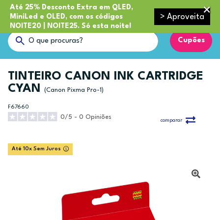
Até 25% Desconto Extra em QLED,
> Aproveita
MiniLed e OLED, com os códigos
NOITE20 | NOITE25. Só esta noite!
Cupões
TINTEIRO CANON INK CARTRIDGE
CYAN
(Canon Pixma Pro-1)
F67660
0/5 - 0 Opiniões
comparar
Até 10x Sem Juros