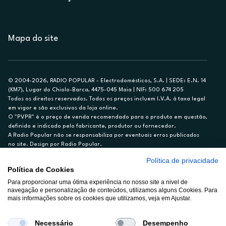
Mapa do site
© 2004-2026, RADIO POPULAR - Electrodomésticos, S.A. | SEDE: E.N. 14
(KM7), Lugar do Chiolo-Barca, 4475-045 Maia | NIF: 500 674 205
Todos os direitos reservados. Todos os preços incluem I.V.A. à taxa legal
em vigor e são exclusivos da loja online.
O "PVPR" é o preço de venda recomendado para o produto em questão,
definido e indicado pelo fabricante, produtor ou fornecedor.
A Radio Popular não se responsabiliza por eventuais erros publicados
no site. Design por Radio Popular.
Política de privacidade
** TAEG CARTÃO DE CRÉDITO RP/ON: 18,5%
Política de Cookies
Ex. para limite de crédito de €1.500, reembolsado em 12 meses, TAN
Para proporcionar uma ótima experiência no nosso site a nivel de
14,79%.
navegação e personalização de conteúdos, utilizamos alguns Cookies. Para
Crédito sujeito a aprovação pelo Cetelem, marca BNP Paribas Personal
mais informações sobre os cookies que utilizamos, veja em Ajustar.
Finance, S.A., Sucursal em Portugal. Informe-se no 21 721 90 00 (dias
úteis, 9-20h).
A Rádio Popular – Eletrodomésticos S.A. (Registo BdP848) atua como
Necessário
Desempenho