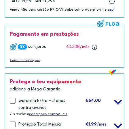
TAEG
18,5%
TAN
14,79%
Ainda não tens cartão RP ON? Sabe como aderir online
aqui
Pagamento em prestações
sem juros
43.33€
/mês
Consulta condições
Protege o teu equipamento
adiciona a Mega Garantia
Garantia Extra + 3 anos
€54.00
contra avarias
condições contratuais
Li e aceito as
Proteção Total Mensal
€1.99
/mês