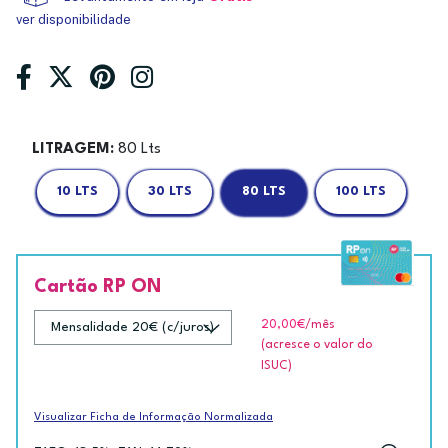
ver disponibilidade
LITRAGEM:
80 Lts
10 LTS
30 LTS
80 LTS
100 LTS
Cartão RP ON
20,00€
/mês
(acresce o valor do
ISUC)
Visualizar Ficha de Informação Normalizada