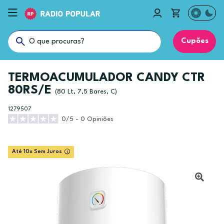
Cupões
TERMOACUMULADOR CANDY CTR
80RS/E
(80 Lt, 7,5 Bares, C)
1279507
0/5 - 0 Opiniões
Até 10x Sem Juros