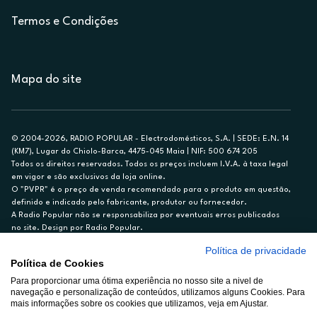
Termos e Condições
Mapa do site
© 2004-2026, RADIO POPULAR - Electrodomésticos, S.A. | SEDE: E.N. 14
(KM7), Lugar do Chiolo-Barca, 4475-045 Maia | NIF: 500 674 205
Todos os direitos reservados. Todos os preços incluem I.V.A. à taxa legal
em vigor e são exclusivos da loja online.
O "PVPR" é o preço de venda recomendado para o produto em questão,
definido e indicado pelo fabricante, produtor ou fornecedor.
A Radio Popular não se responsabiliza por eventuais erros publicados
no site. Design por Radio Popular.
Política de privacidade
** TAEG CARTÃO DE CRÉDITO RP/ON: 18,5%
Política de Cookies
Ex. para limite de crédito de €1.500, reembolsado em 12 meses, TAN
Para proporcionar uma ótima experiência no nosso site a nivel de
14,79%.
navegação e personalização de conteúdos, utilizamos alguns Cookies. Para
Crédito sujeito a aprovação pelo Cetelem, marca BNP Paribas Personal
mais informações sobre os cookies que utilizamos, veja em Ajustar.
Finance, S.A., Sucursal em Portugal. Informe-se no 21 721 90 00 (dias