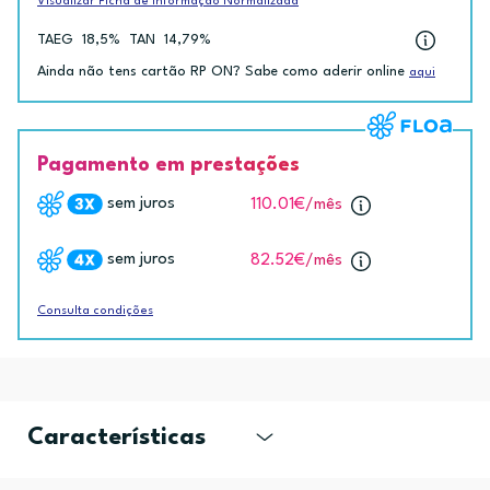
Visualizar Ficha de Informação Normalizada
TAEG
18,5%
TAN
14,79%
Ainda não tens cartão RP ON? Sabe como aderir online
aqui
Pagamento em prestações
sem juros
110.01€
/mês
sem juros
82.52€
/mês
Consulta condições
Características