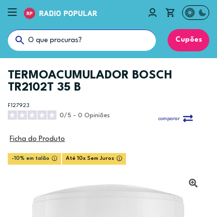
Cupões
TERMOACUMULADOR BOSCH
TR2102T 35 B
F127923
0/5 - 0 Opiniões
comparar
Ficha do Produto
-10% em talão
Até 10x Sem Juros