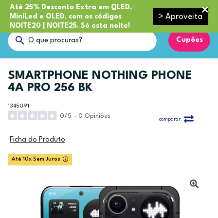
Até 25% Desconto Extra em QLED,
> Aproveita
MiniLed e OLED, com os códigos
NOITE20 | NOITE25. Só esta noite!
Cupões
SMARTPHONE NOTHING PHONE
4A PRO 256 BK
1345091
0/5 - 0 Opiniões
comparar
Ficha do Produto
Até 10x Sem Juros