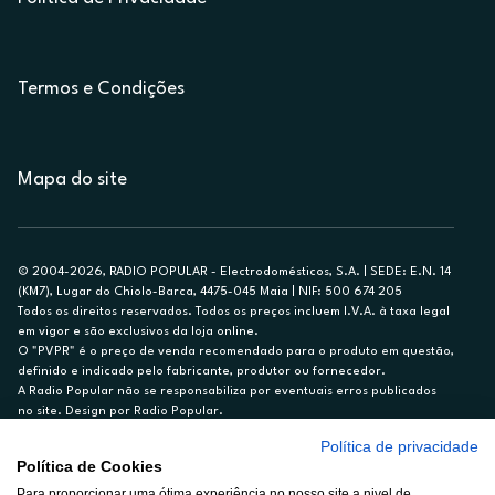
Termos e Condições
Mapa do site
© 2004-2026, RADIO POPULAR - Electrodomésticos, S.A. | SEDE: E.N. 14
(KM7), Lugar do Chiolo-Barca, 4475-045 Maia | NIF: 500 674 205
Todos os direitos reservados. Todos os preços incluem I.V.A. à taxa legal
em vigor e são exclusivos da loja online.
O "PVPR" é o preço de venda recomendado para o produto em questão,
definido e indicado pelo fabricante, produtor ou fornecedor.
A Radio Popular não se responsabiliza por eventuais erros publicados
no site. Design por Radio Popular.
Política de privacidade
** TAEG CARTÃO DE CRÉDITO RP/ON: 18,5%
Política de Cookies
Ex. para limite de crédito de €1.500, reembolsado em 12 meses, TAN
Para proporcionar uma ótima experiência no nosso site a nivel de
14,79%.