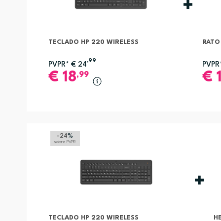
TECLADO HP 220 WIRELESS
RATO
,99
PVPR*
€
24
PVPR
€
18
€
,99
-24
%
sobre PVPR
TECLADO HP 220 WIRELESS
H