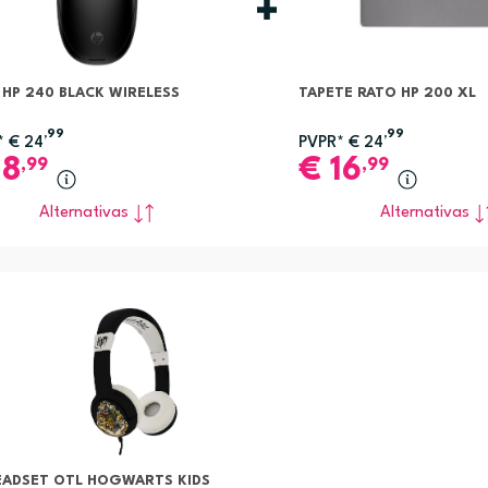
 HP 240 BLACK WIRELESS
TAPETE RATO HP 200 XL
,99
,99
*
€
24
PVPR*
€
24
18
€
16
,99
,99
Alternativas
Alternativas
EADSET OTL HOGWARTS KIDS