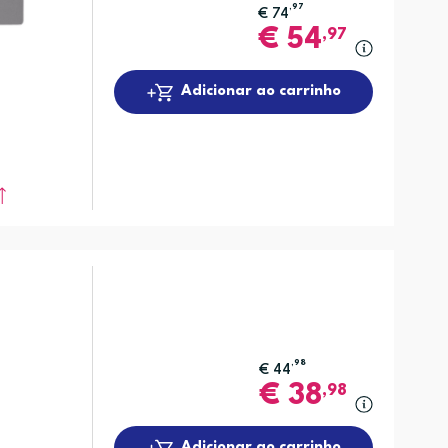
,97
€
74
€
54
,97
Adicionar ao carrinho
,98
€
44
€
38
,98
Adicionar ao carrinho