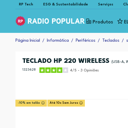
RP Tech
ESG & Sustentabilidade
Serviços
Cl
Produtos
E
Página Inicial
Informática
Periféricos
Teclados
TECLADO HP 220 WIRELESS
(USB-A, W
1323628
4/5 - 3 Opiniões
-10% em talão
Até 10x Sem Juros