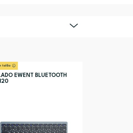
 talão
LADO EWENT BLUETOOTH
120