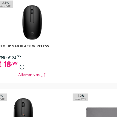
-24
%
sobre PVPR
ATO HP 240 BLACK WIRELESS
,99
VPR*
€
24
€
18
,99
Alternativas
4
%
-32
%
 PVPR
sobre PVPR