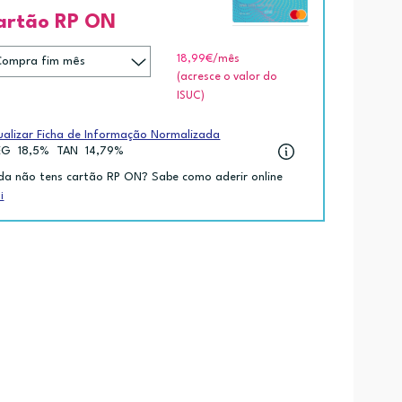
artão RP ON
18,99€
/mês
(acresce o valor do
ISUC)
ualizar Ficha de Informação Normalizada
EG
18,5%
TAN
14,79%
da não tens cartão RP ON? Sabe como aderir online
i