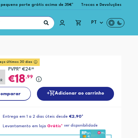
 pequeno porte grátis acima de 35€*
Trocas e Devoluções
PT
eço últimos 30 dias
PVPR* €24
,99
%
18
,99
PR
Adicionar ao carrinho
omparar
Entrega em 1 a 2 dias úteis desde
€2,90*
ver disponibilidade
Levantamento em loja
Grátis*