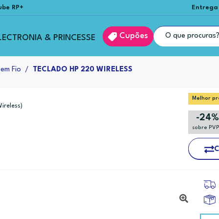
ube RP+
Entrega
Cupões
LECTRONIA & PRINCESSE
sem Fio
TECLADO HP 220 WIRELESS
Melhor pr
ireless)
-24
sobre PV
C