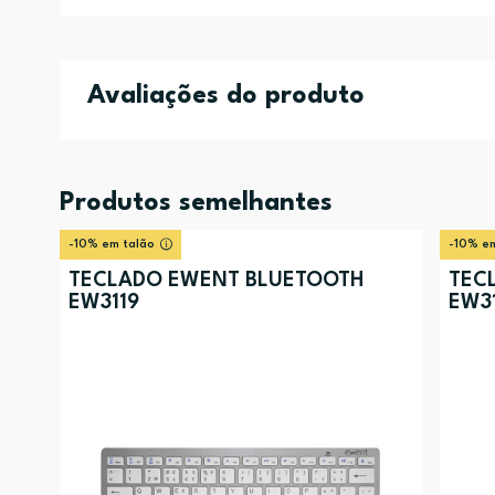
Avaliações do produto
Produtos semelhantes
-10% em talão
-10% em
TECLADO EWENT BLUETOOTH
TEC
EW3119
EW3