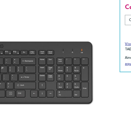
C
Vis
TA
Ain
aqu