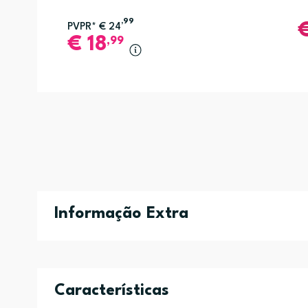
,99
PVPR*
€
24
€
18
,99
Informação Extra
Características