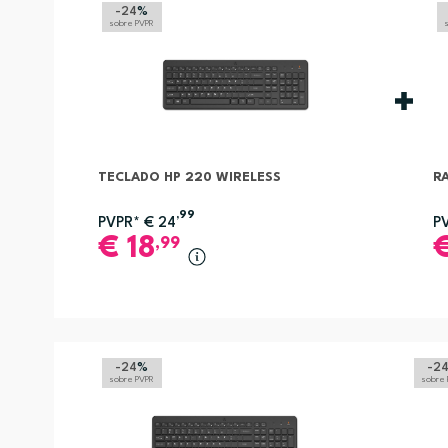
-24
%
sobre PVPR
TECLADO HP 220 WIRELESS
R
,99
PVPR*
€
24
P
€
18
,99
-24
%
-2
sobre PVPR
sobre