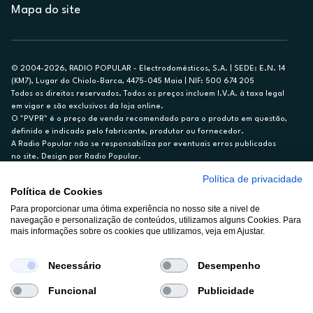
Mapa do site
© 2004-2026, RADIO POPULAR - Electrodomésticos, S.A. | SEDE: E.N. 14
(KM7), Lugar do Chiolo-Barca, 4475-045 Maia | NIF: 500 674 205
Todos os direitos reservados. Todos os preços incluem I.V.A. à taxa legal
em vigor e são exclusivos da loja online.
O "PVPR" é o preço de venda recomendado para o produto em questão,
definido e indicado pelo fabricante, produtor ou fornecedor.
A Radio Popular não se responsabiliza por eventuais erros publicados
no site. Design por Radio Popular.
Política de privacidade
** TAEG CARTÃO DE CRÉDITO RP/ON: 18,5%
Política de Cookies
Ex. para limite de crédito de €1.500, reembolsado em 12 meses, TAN
Para proporcionar uma ótima experiência no nosso site a nivel de
14,79%.
navegação e personalização de conteúdos, utilizamos alguns Cookies. Para
Crédito sujeito a aprovação pelo Cetelem, marca BNP Paribas Personal
mais informações sobre os cookies que utilizamos, veja em Ajustar.
Finance, S.A., Sucursal em Portugal. Informe-se no 21 721 90 00 (dias
úteis, 9-20h).
A Rádio Popular – Eletrodomésticos S.A. (Registo BdP848) atua como
Necessário
Desempenho
intermediário de crédito a título acessório e com exclusividade (registo
BdP 2314.)
Funcional
Publicidade