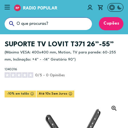
Cupões
SUPORTE TV LOVIT T371 26”-55”
(Máximo VESA: 400x400 mm, Motion, TV para parede: 60-255
mm, Inclinação: +4º - -14º Giratório 90º)
1340316
0/5 - 0 Opiniões
-10% em talão
Até 10x Sem Juros