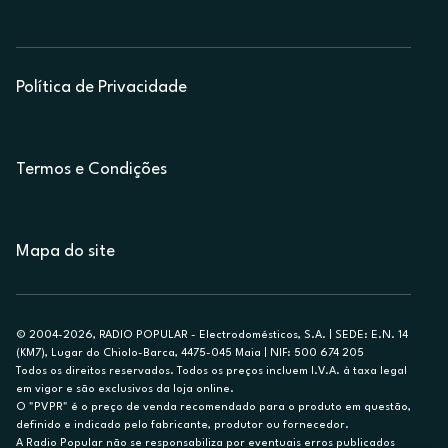
Política de Privacidade
Termos e Condições
Mapa do site
© 2004-2026, RADIO POPULAR - Electrodomésticos, S.A. | SEDE: E.N. 14
(KM7), Lugar do Chiolo-Barca, 4475-045 Maia | NIF: 500 674 205
Todos os direitos reservados. Todos os preços incluem I.V.A. à taxa legal
em vigor e são exclusivos da loja online.
O "PVPR" é o preço de venda recomendado para o produto em questão,
definido e indicado pelo fabricante, produtor ou fornecedor.
A Radio Popular não se responsabiliza por eventuais erros publicados