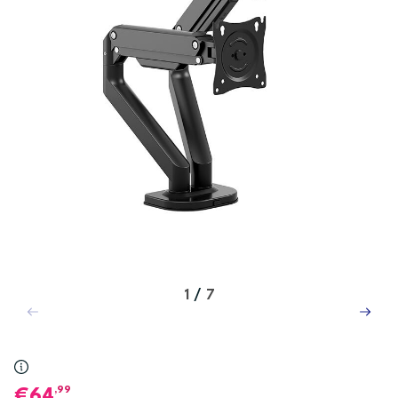
1
/
7
,99
64