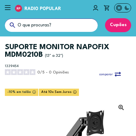
Cupões
SUPORTE MONITOR NAPOFIX
MDM0210B
(13" a 32")
1339454
0/5 - 0 Opiniões
comparar
-10% em talão
Até 10x Sem Juros