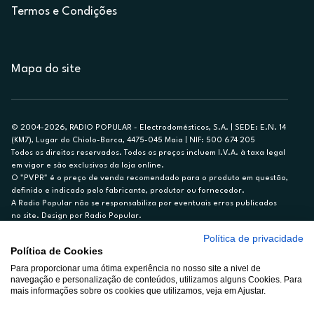
Termos e Condições
Mapa do site
© 2004-2026, RADIO POPULAR - Electrodomésticos, S.A. | SEDE: E.N. 14
(KM7), Lugar do Chiolo-Barca, 4475-045 Maia | NIF: 500 674 205
Todos os direitos reservados. Todos os preços incluem I.V.A. à taxa legal
em vigor e são exclusivos da loja online.
O "PVPR" é o preço de venda recomendado para o produto em questão,
definido e indicado pelo fabricante, produtor ou fornecedor.
A Radio Popular não se responsabiliza por eventuais erros publicados
no site. Design por Radio Popular.
Política de privacidade
** TAEG CARTÃO DE CRÉDITO RP/ON: 18,5%
Política de Cookies
Ex. para limite de crédito de €1.500, reembolsado em 12 meses, TAN
Para proporcionar uma ótima experiência no nosso site a nivel de
14,79%.
navegação e personalização de conteúdos, utilizamos alguns Cookies. Para
Crédito sujeito a aprovação pelo Cetelem, marca BNP Paribas Personal
mais informações sobre os cookies que utilizamos, veja em Ajustar.
Finance, S.A., Sucursal em Portugal. Informe-se no 21 721 90 00 (dias
úteis, 9-20h).