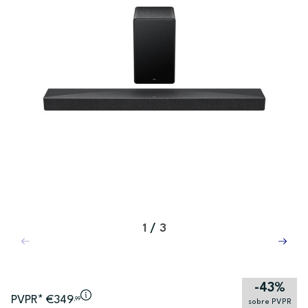
1
/
3
-43%
PVPR* €349
,99
sobre PVPR