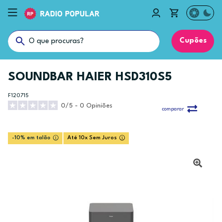
Cupões
SOUNDBAR HAIER HSD310S5
F120715
0/5 - 0 Opiniões
comparar
-10% em talão
Até 10x Sem Juros