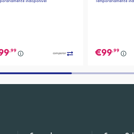
orariamente indisponível
Temporariamente indi
,99
,99
99
99
comparar