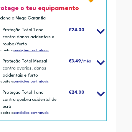
rotege o teu equipamento
iciona a Mega Garantia
Proteção Total 1 ano
€24.00
contra danos acidentais e
roubo/furto
 aceito as
condições contratuais
Proteção Total Mensal
€3.49
/mês
contra avarias, danos
acidentais e furto
 aceito as
condições contratuais
Proteção Total 1 ano
€24.00
contra quebra acidental de
ecrã
 aceito as
condições contratuais