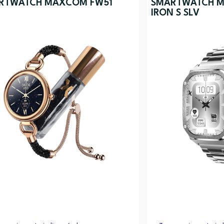
RTWATCH MAXCOM FW51
SMARTWATCH 
IRON S SLV