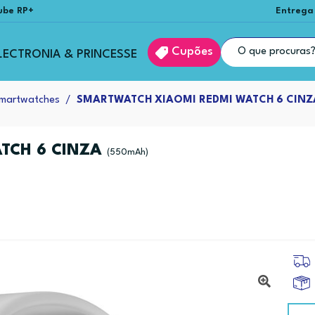
ube RP+
Entrega
Cupões
LECTRONIA & PRINCESSE
martwatches
SMARTWATCH XIAOMI REDMI WATCH 6 CINZ
TCH 6 CINZA
(550mAh)