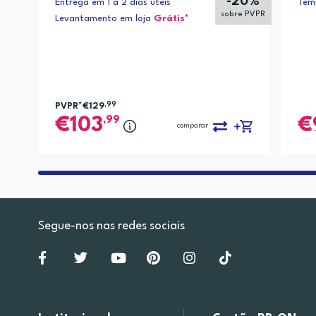
-20%
Entrega em 1 a 2 dias úteis
Temp
sobre PVPR
Levantamento em loja
Grátis*
PVPR*
€129
,99
,99
103
comparar
Segue-nos nas redes sociais