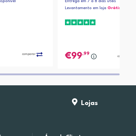
sponível
Entrega em 7 a 8 dias úteis
Levantamento em loja
Grátis*
,99
99
comparar
comparar
Lojas