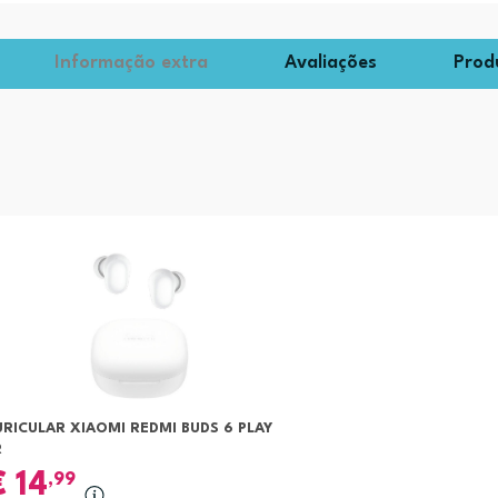
Informação extra
Avaliações
Prod
RICULAR XIAOMI REDMI BUDS 6 PLAY
R
€
14
,99