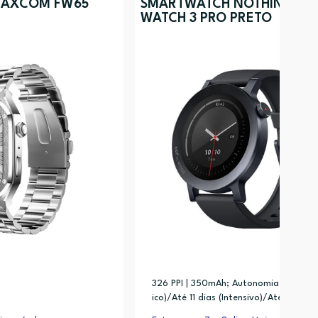
MAXCOM FW65
SMARTWATCH NOTHING CM
WATCH 3 PRO PRETO
326 PPI | 350mAh; Autonomia: Até 13 d
ico)/Até 11 dias (Intensivo)/Até 4,5 di
unção AOD