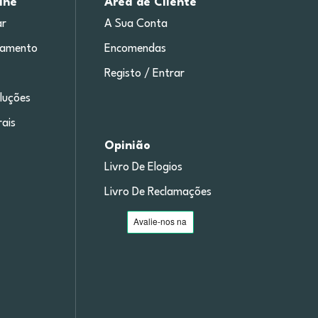
ine
Área de Cliente
r
A Sua Conta
gamento
Encomendas
Registo / Entrar
luções
ais
Opinião
Livro De Elogios
Livro De Reclamações