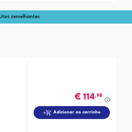
utos semelhantes
€
114
,98
Adicionar ao carrinho