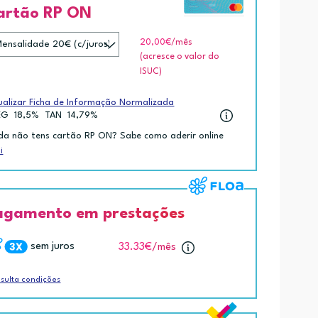
artão RP ON
20,00€
/mês
(acresce o valor do
ISUC)
ualizar Ficha de Informação Normalizada
EG
18,5%
TAN
14,79%
da não tens cartão RP ON? Sabe como aderir online
i
agamento em prestações
sem juros
33.33€
/mês
sulta condições