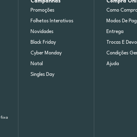
Campanhas
Compra Onl
Promoções
Como Compra
Folhetos Interativos
Modos De Pa
Novidades
Entrega
Black Friday
Trocas E Devo
Cyber Monday
Condições Ger
Natal
Ajuda
Singles Day
fixa