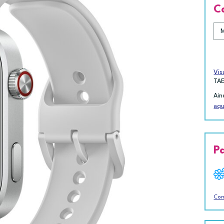
C
Vis
TA
Ain
aqu
P
Con