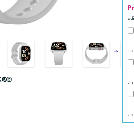
P
ad
Li e
Li e
Li e