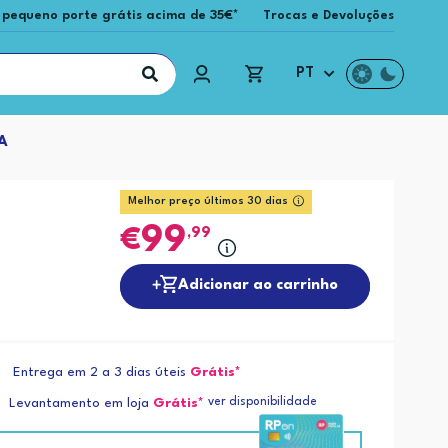
 pequeno porte grátis acima de 35€*
Trocas e Devoluções
PT
A
Melhor preço últimos 30 dias
99
,99
Adicionar ao carrinho
Entrega em 2 a 3 dias úteis
Grátis*
ver disponibilidade
Levantamento em loja
Grátis*