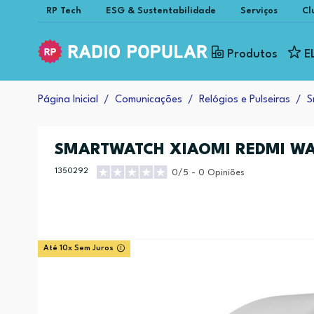
RP Tech
ESG & Sustentabilidade
Serviços
Cl
Produtos
E
Página Inicial
Comunicações
Relógios e Pulseiras
S
SMARTWATCH XIAOMI REDMI WA
1350292
0/5 - 0 Opiniões
Até 10x Sem Juros