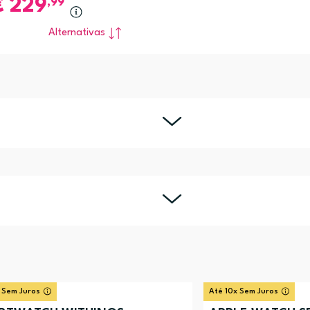
€
229
,99
Alternativas
 Sem Juros
Até 10x Sem Juros