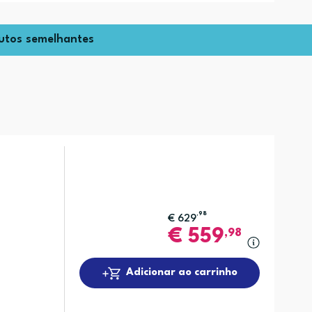
utos semelhantes
,98
€
629
€
559
,98
Adicionar ao carrinho