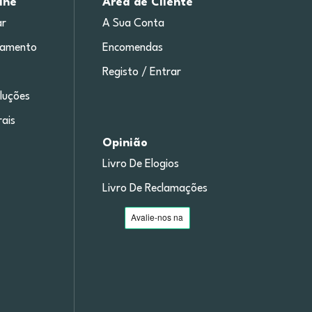
ine
Área de Cliente
r
A Sua Conta
gamento
Encomendas
Registo / Entrar
luções
ais
Opinião
Livro De Elogios
Livro De Reclamações