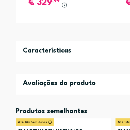
€
329
,99
Características
Avaliações do produto
Produtos semelhantes
Até 10x Sem Juros
Até 10x