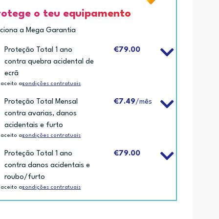
rotege o teu equipamento
iciona a Mega Garantia
Proteção Total 1 ano
€79.00
contra quebra acidental de
ecrã
 aceito as
condições contratuais
Proteção Total Mensal
€7.49
/mês
contra avarias, danos
acidentais e furto
 aceito as
condições contratuais
Proteção Total 1 ano
€79.00
contra danos acidentais e
roubo/furto
 aceito as
condições contratuais