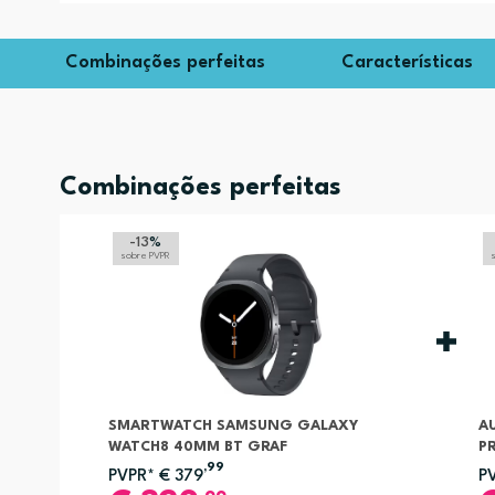
Combinações perfeitas
Características
Combinações perfeitas
-13
%
sobre PVPR
SMARTWATCH SAMSUNG GALAXY
A
WATCH8 40MM BT GRAF
P
,99
PVPR*
€
379
P