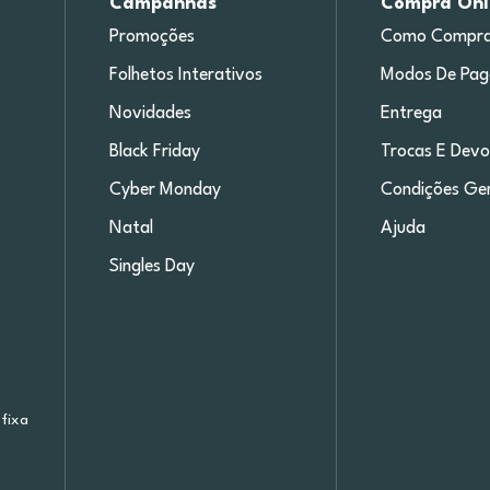
Campanhas
Compra Onl
Promoções
Como Compra
Folhetos Interativos
Modos De Pa
Novidades
Entrega
Black Friday
Trocas E Devo
Cyber Monday
Condições Ger
Natal
Ajuda
Singles Day
fixa