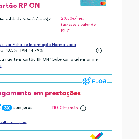
artão RP ON
20,00€
/mês
(acresce o valor do
ISUC)
ualizar Ficha de Informação Normalizada
EG
18,5%
TAN
14,79%
da não tens cartão RP ON? Sabe como aderir online
i
agamento em prestações
sem juros
110.01€
/mês
sulta condições