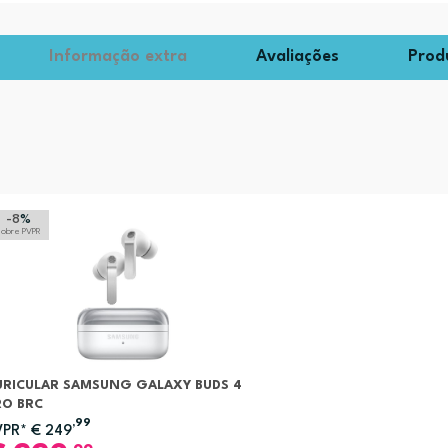
Informação extra
Avaliações
Prod
-8
%
sobre PVPR
URICULAR SAMSUNG GALAXY BUDS 4
RO BRC
,99
VPR*
€
249