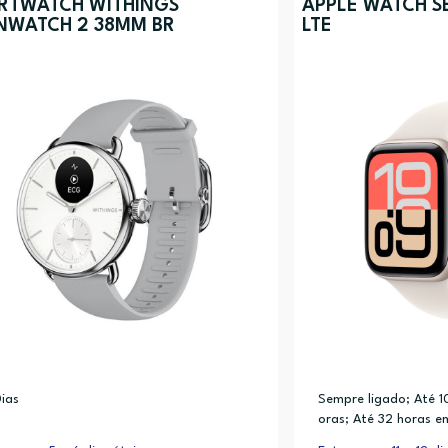
RTWATCH WITHINGS
APPLE WATCH SE
NWATCH 2 38MM BR
LTE
ias
Sempre ligado; Até 10
oras; Até 32 horas 
o; Carregamento ráp