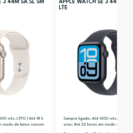
 3 44M SA SL SM
APPLE WATCH SE 3 44M MD
LTE
00 nits; LTPO | Até 18 h
Sempre ligado; Até 1000 nits; LTPO | A
em modo de baixo consum
oras; Até 32 horas em modo de baixo
ido (até 80% em cerca d
o; Carregamento rápido (até 80% em 