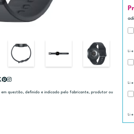
P
ad
Li e
Li e
m questão, definido e indicado pelo fabricante, produtor ou
Li e