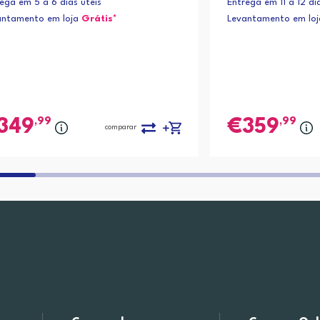
ega em 5 a 6 dias úteis
Entrega em 11 a 12 di
e 45 minutos; 15 min
antamento em loja
Grátis*
Levantamento em lo
s de autonomia)
,99
,99
349
359
comparar