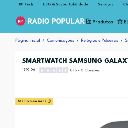
RP Tech
ESG & Sustentabilidade
Serviços
Cl
Produtos
E
Página Inicial
Comunicações
Relógios e Pulseiras
S
SMARTWATCH SAMSUNG GALAX
1340106
0/5 - 0 Opiniões
Até 10x Sem Juros