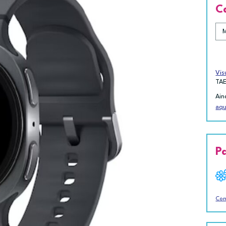
C
Vis
TA
Ain
aqu
P
Con