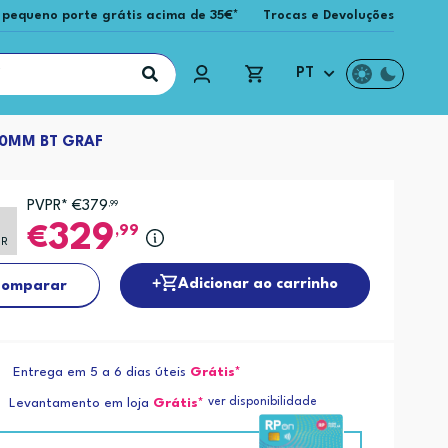
 pequeno porte grátis acima de 35€*
Trocas e Devoluções
PT
0MM BT GRAF
PVPR* €379
,99
329
,99
PR
Adicionar ao carrinho
omparar
Entrega em 5 a 6 dias úteis
Grátis*
ver disponibilidade
Levantamento em loja
Grátis*