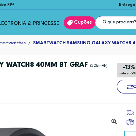
ube RP+
Entrega
Cupões
LECTRONIA & PRINCESSE
martwatches
SMARTWATCH SAMSUNG GALAXY WATCH8 4
Y WATCH8 40MM BT GRAF
(325mAh)
-13%
sobre PV
C