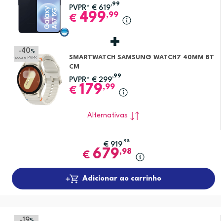
,99
PVPR*
€
619
499
,99
€
-40
%
SMARTWATCH SAMSUNG WATCH7 40MM BT
sobre PVPR
CM
,99
PVPR*
€
299
179
,99
€
Alternativas
,98
€
919
679
,98
€
Adicionar ao carrinho
-19
%