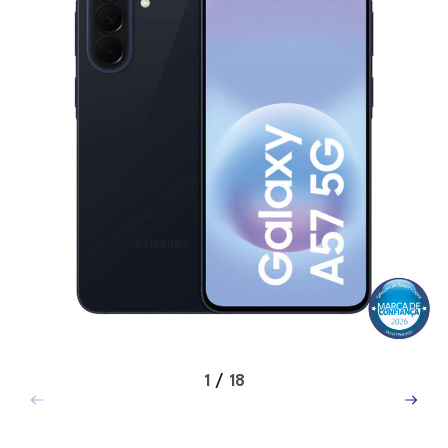
1
/
18