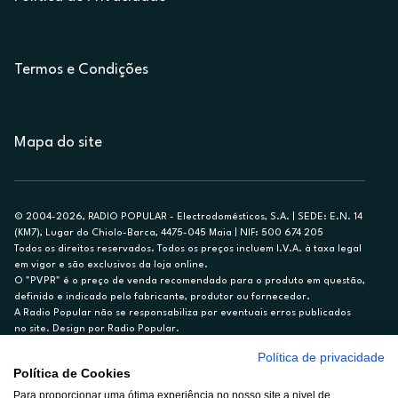
Termos e Condições
Mapa do site
© 2004-2026, RADIO POPULAR - Electrodomésticos, S.A. | SEDE: E.N. 14
(KM7), Lugar do Chiolo-Barca, 4475-045 Maia | NIF: 500 674 205
Todos os direitos reservados. Todos os preços incluem I.V.A. à taxa legal
em vigor e são exclusivos da loja online.
O "PVPR" é o preço de venda recomendado para o produto em questão,
definido e indicado pelo fabricante, produtor ou fornecedor.
A Radio Popular não se responsabiliza por eventuais erros publicados
no site. Design por Radio Popular.
Política de privacidade
** TAEG CARTÃO DE CRÉDITO RP/ON: 18,5%
Política de Cookies
Ex. para limite de crédito de €1.500, reembolsado em 12 meses, TAN
14,79%.
Para proporcionar uma ótima experiência no nosso site a nivel de