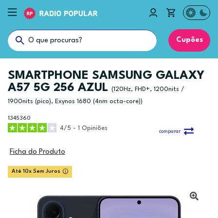
Cupões
SMARTPHONE SAMSUNG GALAXY
A57 5G 256 AZUL
(120Hz, FHD+, 1200nits /
1900nits (pico), Exynos 1680 (4nm octa-core))
1345360
4/5 - 1 Opiniões
comparar
Ficha do Produto
Até 10x Sem Juros