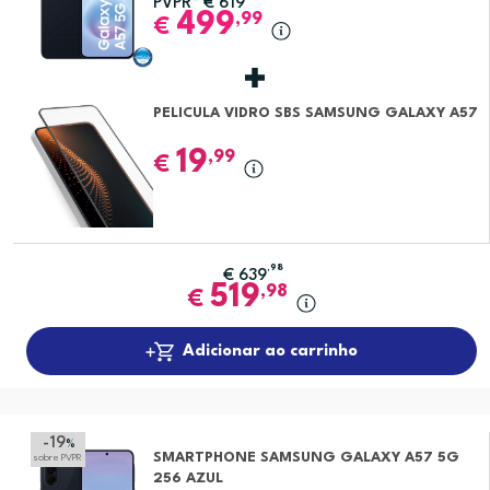
PVPR*
€
619
499
,99
€
PELICULA VIDRO SBS SAMSUNG GALAXY A57
19
,99
€
,98
€
639
519
,98
€
Adicionar ao carrinho
-19
%
SMARTPHONE SAMSUNG GALAXY A57 5G
sobre PVPR
256 AZUL