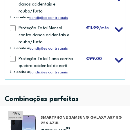
danos acidentais e
roubo/furto
condições contratuais
Li e aceito as
Proteção Total Mensal
€11.99
/mês
contra danos acidentais e
roubo/furto
condições contratuais
Li e aceito as
Proteção Total 1 ano contra
€99.00
quebra acidental de ecrã
condições contratuais
Li e aceito as
Combinações perfeitas
-19
%
SMARTPHONE SAMSUNG GALAXY A57 5G
sobre PVPR
256 AZUL
,99