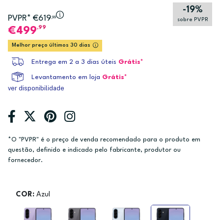
-19%
PVPR* €619
,99
sobre PVPR
,99
499
Melhor preço últimos 30 dias
Entrega em 2 a 3 dias úteis
Grátis*
Levantamento em loja
Grátis*
ver disponibilidade
*O "PVPR" é o preço de venda recomendado para o produto em
questão, definido e indicado pelo fabricante, produtor ou
fornecedor.
COR:
Azul