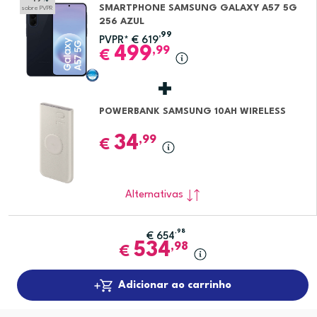
SMARTPHONE SAMSUNG GALAXY A57 5G
sobre PVPR
256 AZUL
,99
PVPR*
€
619
499
,99
€
POWERBANK SAMSUNG 10AH WIRELESS
34
,99
€
Alternativas
,98
€
654
534
,98
€
Adicionar ao carrinho