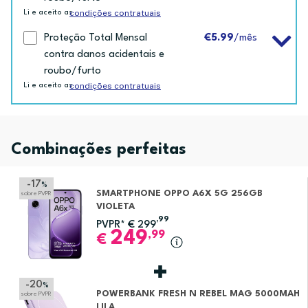
condições contratuais
Li e aceito as
Proteção Total Mensal
€5.99
/mês
contra danos acidentais e
roubo/furto
condições contratuais
Li e aceito as
Combinações perfeitas
-17
%
SMARTPHONE OPPO A6X 5G 256GB
sobre PVPR
VIOLETA
,99
PVPR*
€
299
249
,99
€
-20
%
POWERBANK FRESH N REBEL MAG 5000MAH
sobre PVPR
LILA