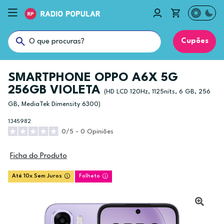
Cupões
SMARTPHONE OPPO A6X 5G
256GB VIOLETA
(HD LCD 120Hz, 1125nits, 6 GB, 256
GB, MediaTek Dimensity 6300)
1345982
0/5 - 0 Opiniões
Ficha do Produto
Até 10x Sem Juros
Folheto