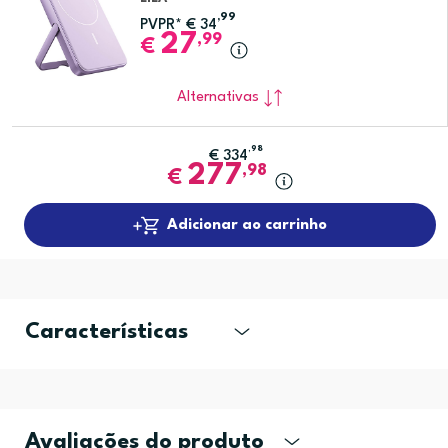
,99
PVPR*
€
34
27
,99
€
Alternativas
,98
€
334
277
,98
€
Adicionar ao carrinho
Características
Avaliações do produto