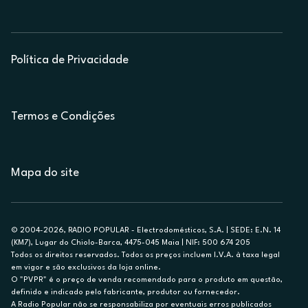
Política de Privacidade
Termos e Condições
Mapa do site
© 2004-2026, RADIO POPULAR - Electrodomésticos, S.A. | SEDE: E.N. 14
(KM7), Lugar do Chiolo-Barca, 4475-045 Maia | NIF: 500 674 205
Todos os direitos reservados. Todos os preços incluem I.V.A. à taxa legal
em vigor e são exclusivos da loja online.
O "PVPR" é o preço de venda recomendado para o produto em questão,
definido e indicado pelo fabricante, produtor ou fornecedor.
A Radio Popular não se responsabiliza por eventuais erros publicados