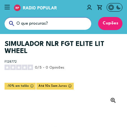
Cupões
SIMULADOR NLR FGT ELITE LIT
WHEEL
F128772
0/5 - 0 Opiniões
-10% em talão
Até 10x Sem Juros