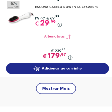
-57
%
ESCOVA CABELO ROWENTA CF6220F0
sobre PVPR
,99
PVPR*
€
69
29
,99
€
Alternativas
,97
€
239
179
,97
€
Adicionar ao carrinho
Mostrar Mais