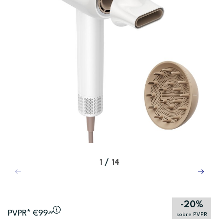
1
/
14
-20%
PVPR* €99
,99
sobre PVPR