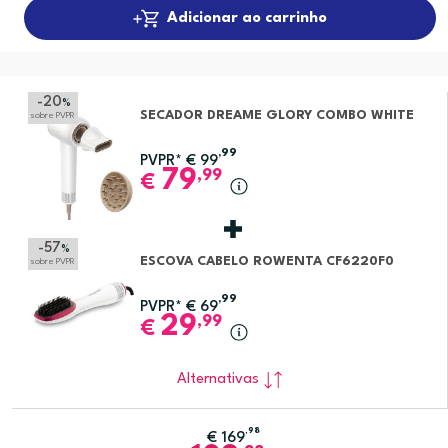
Adicionar ao carrinho
-20
%
SECADOR DREAME GLORY COMBO WHITE
sobre PVPR
,99
PVPR*
€
99
79
,99
€
-57
%
ESCOVA CABELO ROWENTA CF6220F0
sobre PVPR
,99
PVPR*
€
69
29
,99
€
Alternativas
,98
€
169