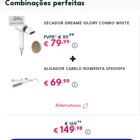
Combinações perfeitas
-20
%
SECADOR DREAME GLORY COMBO WHITE
sobre PVPR
,99
PVPR*
€
99
79
,99
€
ALISADOR CABELO ROWENTA SF5010F0
69
,99
€
Alternativas
,98
€
169
149
,98
€