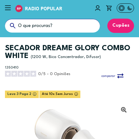
Cupões
SECADOR DREAME GLORY COMBO
WHITE
(1200 W, Bico Concentrador, Difusor)
1350410
0/5 - 0 Opiniões
comparar
Leva 3 Paga 2
Até 10x Sem Juros