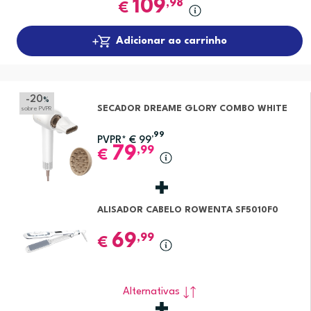
109
,98
€
Adicionar ao carrinho
-20
%
SECADOR DREAME GLORY COMBO WHITE
sobre PVPR
,99
PVPR*
€
99
79
,99
€
ALISADOR CABELO ROWENTA SF5010F0
69
,99
€
Alternativas