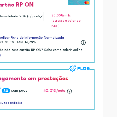
artão RP ON
20,00€
/mês
(acresce o valor do
ISUC)
ualizar Ficha de Informação Normalizada
EG
18,5%
TAN
14,79%
da não tens cartão RP ON? Sabe como aderir online
i
agamento em prestações
sem juros
50.01€
/mês
sulta condições