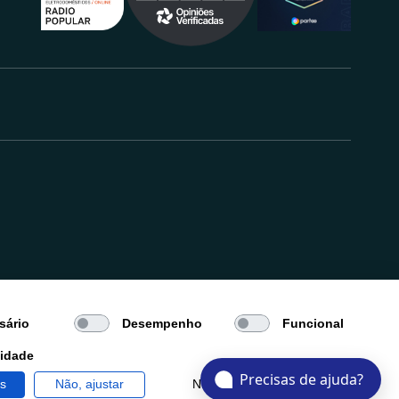
.
sário
Desempenho
Funcional
cidade
Precisas de ajuda?
os
Não, ajustar
Negar