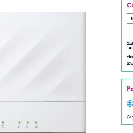
C
Vis
TA
Ain
aqu
P
Con