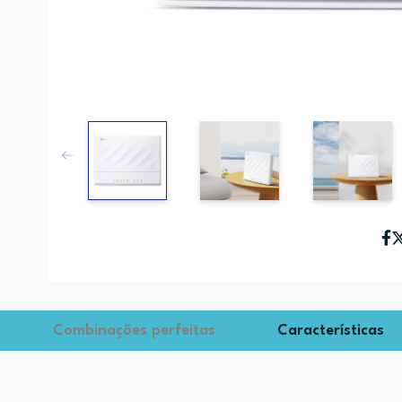
Combinações perfeitas
Características