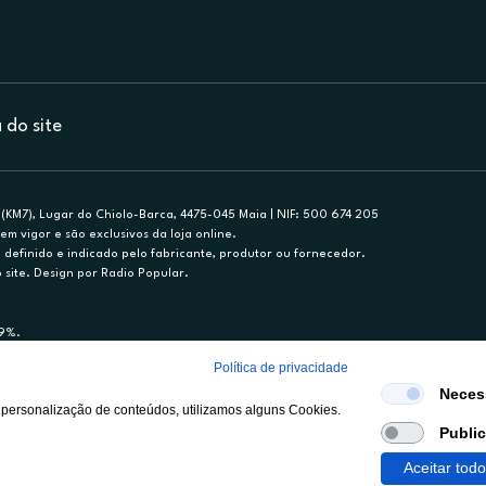
do site
(KM7), Lugar do Chiolo-Barca, 4475-045 Maia | NIF: 500 674 205
em vigor e são exclusivos da loja online.
efinido e indicado pelo fabricante, produtor ou fornecedor.
 site. Design por Radio Popular.
79%.
nance, S.A., Sucursal em Portugal. Informe-se no 21 721 90 00 (dias úteis, 9-20h)
Política de privacidade
mediário de crédito a título acessório e com exclusividade (registo BdP 2314.)
Neces
 personalização de conteúdos, utilizamos alguns Cookies.
Publi
Aceitar tod