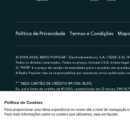
Política de Privacidade
Termos e Condições
Mapa 
© 2004-2026, RADIO POPULAR - Electrodomésticos, S.A. | SEDE: E.N. 14 
Todos os direitos reservados. Todos os preços incluem I.V.A. à taxa legal 
O "PVPR" é o preço de venda recomendado para o produto em questão, d
A Radio Popular não se responsabiliza por eventuais erros publicados no
** TAEG CARTÃO DE CRÉDITO RP/ON: 18,5%
Ex. para limite de crédito de €1.500, reembolsado em 12 meses, TAN 14,
Crédito sujeito a aprovação pelo Cetelem, marca BNP Paribas Personal Fi
A Rádio Popular – Eletrodomésticos S.A. (Registo BdP848) atua como inter
Política de Cookies
Para proporcionar uma ótima experiência no nosso site a nivel de navegação e
Para mais informações sobre os cookies que utilizamos, veja em Ajustar.