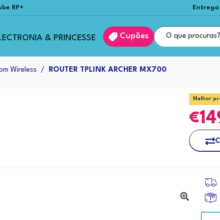
ube RP+
Entrega
Cupões
LECTRONIA & PRINCESSE
om Wireless
ROUTER TPLINK ARCHER MX700
Melhor pr
14
C