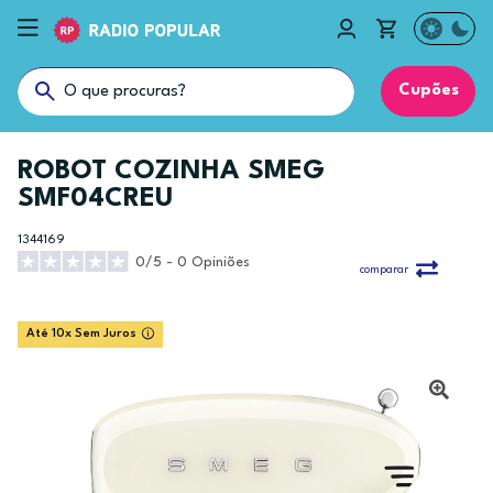
Cupões
ROBOT COZINHA SMEG
SMF04CREU
1344169
0/5 - 0 Opiniões
comparar
Até 10x Sem Juros