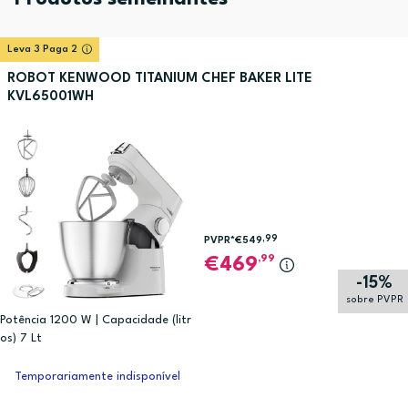
Leva 3 Paga 2
ROBOT KENWOOD TITANIUM CHEF BAKER LITE
KVL65001WH
,99
PVPR*
€549
,99
469
-15%
sobre PVPR
Potência 1200 W | Capacidade (litr
os) 7 Lt
Temporariamente indisponível