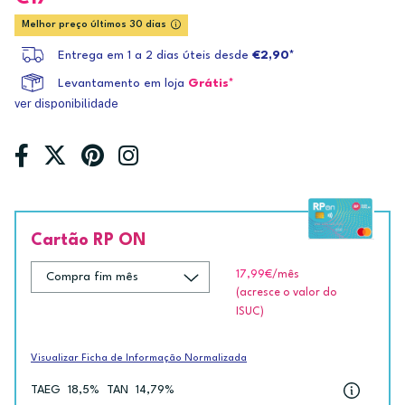
Melhor preço últimos 30 dias
Entrega em 1 a 2 dias úteis desde
€2,90*
Levantamento em loja
Grátis*
ver disponibilidade
Cartão RP ON
17,99€
/mês
(acresce o valor do
ISUC)
Visualizar Ficha de Informação Normalizada
TAEG
18,5%
TAN
14,79%