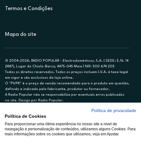
Termos e Condições
Mapa do site
© 2004-2026, RADIO POPULAR - Electrodomésticos, S.A. | SEDE: E.N. 14
(KM7), Lugar do Chiolo-Barca, 4475-045 Maia | NIF: 500 674 205
Todos os direitos reservados. Todos os preços incluem I.V.A. à taxa legal
em vigor e são exclusivos da loja online.
O "PVPR" é o preço de venda recomendado para o produto em questão,
definido e indicado pelo fabricante, produtor ou fornecedor.
A Radio Popular não se responsabiliza por eventuais erros publicados
no site. Design por Radio Popular.
Política de privacidade
** TAEG CARTÃO DE CRÉDITO RP/ON: 18,5%
Política de Cookies
Ex. para limite de crédito de €1.500, reembolsado em 12 meses, TAN
Para proporcionar uma ótima experiência no nosso site a nivel de
14,79%.
navegação e personalização de conteúdos, utilizamos alguns Cookies. Para
Crédito sujeito a aprovação pelo Cetelem, marca BNP Paribas Personal
mais informações sobre os cookies que utilizamos, veja em Ajustar.
Finance, S.A., Sucursal em Portugal. Informe-se no 21 721 90 00 (dias
úteis, 9-20h).