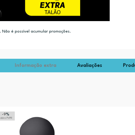
 Não é possível acumular promoções.
Informação extra
Avaliações
Prod
-9
%
sobre PVPR