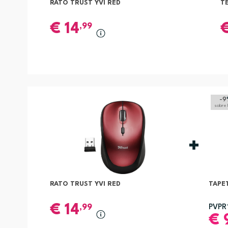
RATO TRUST YVI RED
T
€
14
,99
-9
sobre
RATO TRUST YVI RED
TAPE
€
14
,99
PVPR
€