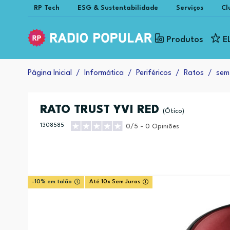
RP Tech
ESG & Sustentabilidade
Serviços
Cl
Produtos
E
Página Inicial
Informática
Periféricos
Ratos
sem
RATO TRUST YVI RED
(Ótico)
1308585
0/5 - 0 Opiniões
-10% em talão
Até 10x Sem Juros