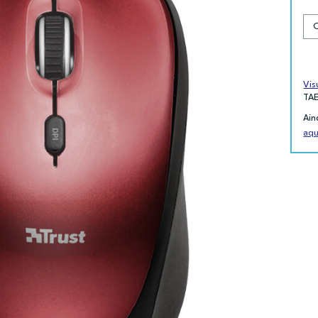
Vis
TA
Ain
aqu