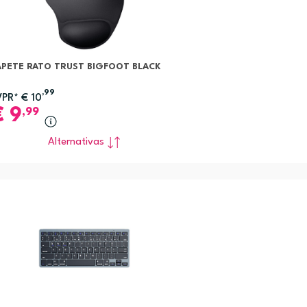
APETE RATO TRUST BIGFOOT BLACK
,99
VPR*
€
10
€
9
,99
Alternativas