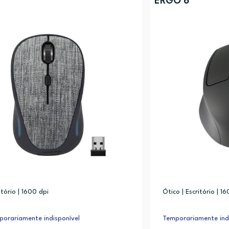
ERGO 6
itório | 1600 dpi
Ótico | Escritório | 1
orariamente indisponível
Temporariamente indi