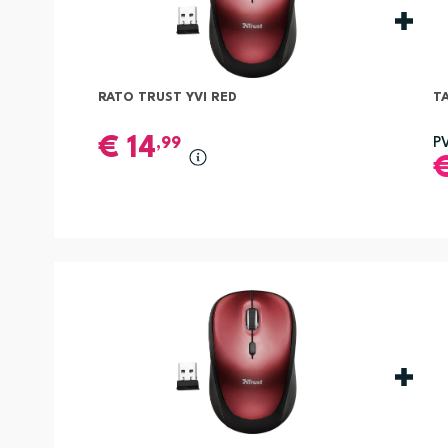
RATO TRUST YVI RED
T
€
14
,99
P