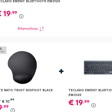
ECLADO EWENT BLUETOOTH EW3120
€
19
,99
Alternativas
%
 PVPR
TE RATO TRUST BIGFOOT BLACK
TECLADO EWENT BLUETO
EW3120
,99
€
19
*
€
10
,99
9
,99