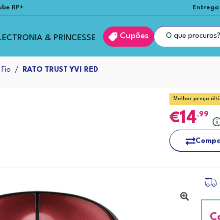
ube RP+
Entrega
Cupões
LECTRONIA & PRINCESSE
 Fio
RATO TRUST YVI RED
Melhor preço últ
14
,99
Compa
C