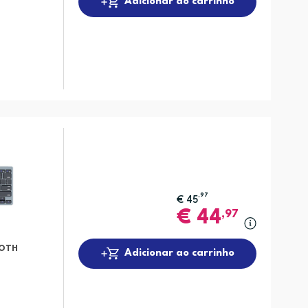
Adicionar ao carrinho
,97
€
45
€
44
,97
OTH
Adicionar ao carrinho