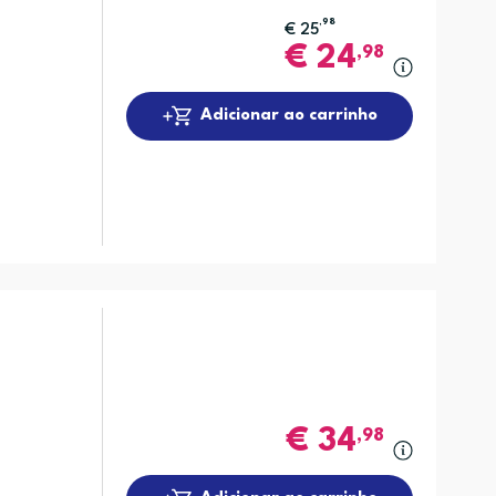
,98
€
25
€
24
,98
Adicionar ao carrinho
€
34
,98