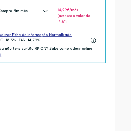
14,99€
/mês
(acresce o valor do
ISUC)
ualizar Ficha de Informação Normalizada
EG
18,5%
TAN
14,79%
da não tens cartão RP ON? Sabe como aderir online
i