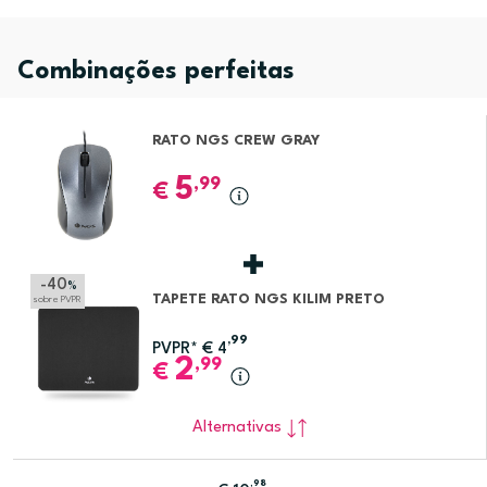
Combinações perfeitas
RATO NGS CREW GRAY
5
,99
€
-40
%
TAPETE RATO NGS KILIM PRETO
sobre PVPR
,99
PVPR*
€
4
2
,99
€
Alternativas
,98