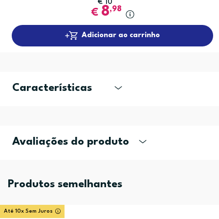
€
10
8
,98
€
Adicionar ao carrinho
Características
Avaliações do produto
Produtos semelhantes
Até 10x Sem Juros