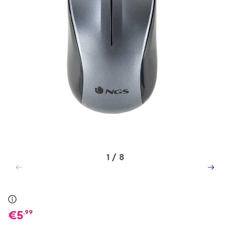
1
/
8
,99
5