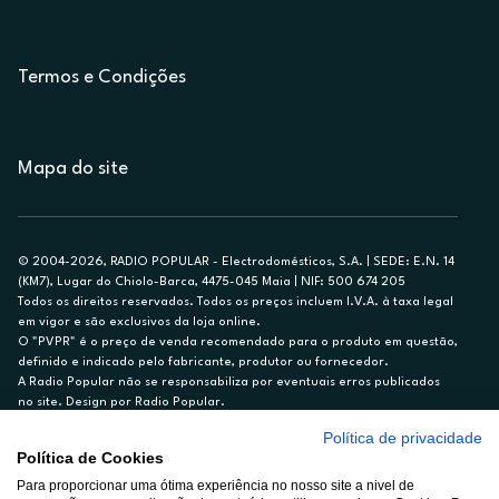
Termos e Condições
Mapa do site
© 2004-2026, RADIO POPULAR - Electrodomésticos, S.A. | SEDE: E.N. 14
(KM7), Lugar do Chiolo-Barca, 4475-045 Maia | NIF: 500 674 205
Todos os direitos reservados. Todos os preços incluem I.V.A. à taxa legal
em vigor e são exclusivos da loja online.
O "PVPR" é o preço de venda recomendado para o produto em questão,
definido e indicado pelo fabricante, produtor ou fornecedor.
A Radio Popular não se responsabiliza por eventuais erros publicados
no site. Design por Radio Popular.
Política de privacidade
** TAEG CARTÃO DE CRÉDITO RP/ON: 18,5%
Política de Cookies
Ex. para limite de crédito de €1.500, reembolsado em 12 meses, TAN
Para proporcionar uma ótima experiência no nosso site a nivel de
14,79%.