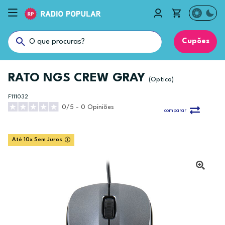
Cupões
RATO NGS CREW GRAY
(Optico)
F111032
0/5 - 0 Opiniões
comparar
Até 10x Sem Juros