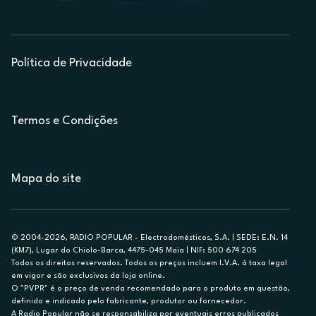
Política de Privacidade
Termos e Condições
Mapa do site
© 2004-2026, RADIO POPULAR - Electrodomésticos, S.A. | SEDE: E.N. 14
(KM7), Lugar do Chiolo-Barca, 4475-045 Maia | NIF: 500 674 205
Todos os direitos reservados. Todos os preços incluem I.V.A. à taxa legal
em vigor e são exclusivos da loja online.
O "PVPR" é o preço de venda recomendado para o produto em questão,
definido e indicado pelo fabricante, produtor ou fornecedor.
A Radio Popular não se responsabiliza por eventuais erros publicados