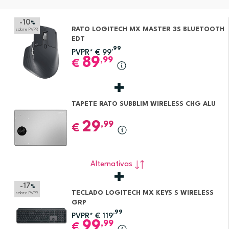
-10
%
RATO LOGITECH MX MASTER 3S BLUETOOTH
sobre PVPR
EDT
,99
PVPR*
€
99
89
,99
€
TAPETE RATO SUBBLIM WIRELESS CHG ALU
29
,99
€
Alternativas
-17
%
TECLADO LOGITECH MX KEYS S WIRELESS
sobre PVPR
GRP
,99
PVPR*
€
119
99
,99
€