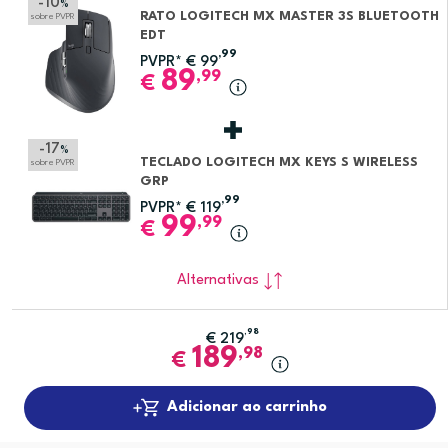
-10
%
RATO LOGITECH MX MASTER 3S BLUETOOTH
sobre PVPR
EDT
,99
PVPR*
€
99
89
,99
€
-17
%
TECLADO LOGITECH MX KEYS S WIRELESS
sobre PVPR
GRP
,99
PVPR*
€
119
99
,99
€
Alternativas
,98
€
219
189
,98
€
Adicionar ao carrinho