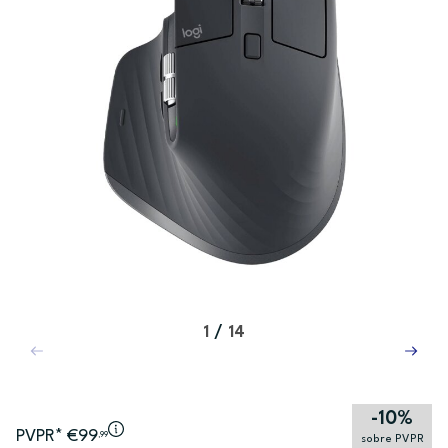
1
/
14
-10%
PVPR* €99
,99
sobre PVPR