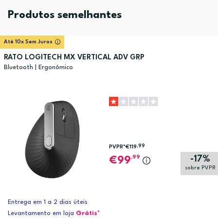
Produtos semelhantes
Até 10x Sem Juros
RATO LOGITECH MX VERTICAL ADV GRP
Bluetooth | Ergonómico
,99
PVPR*
€119
-17%
,99
99
sobre PVPR
Entrega em 1 a 2 dias úteis
Levantamento em loja
Grátis*