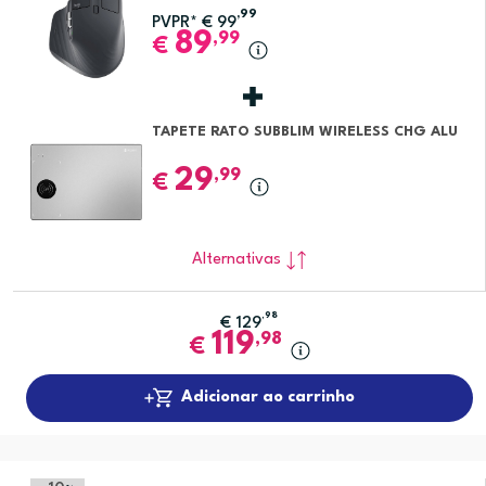
,99
PVPR*
€
99
89
,99
€
TAPETE RATO SUBBLIM WIRELESS CHG ALU
29
,99
€
Alternativas
,98
€
129
119
,98
€
Adicionar ao carrinho