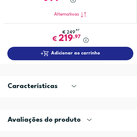
Alternativas
,97
€
249
219
,97
€
Adicionar ao carrinho
Características
Avaliações do produto