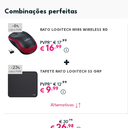
Combinações perfeitas
-6
%
RATO LOGITECH M185 WIRELESS RD
sobre PVPR
,99
PVPR*
€
17
16
,99
€
-23
%
TAPETE RATO LOGITECH SS GRP
sobre PVPR
,99
PVPR*
€
12
9
,99
€
Alternativas
,98
€
30
26
,98