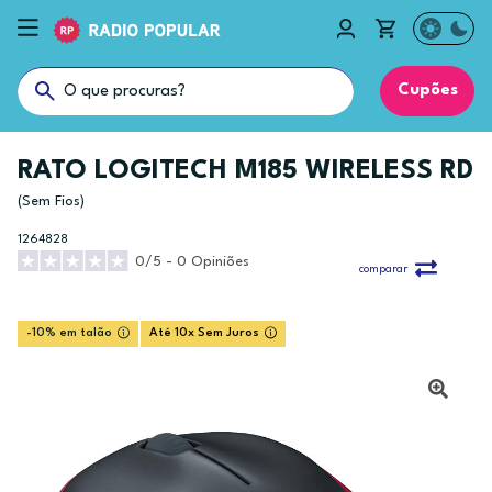
Cupões
RATO LOGITECH M185 WIRELESS RD
(Sem Fios)
1264828
0/5 - 0 Opiniões
comparar
-10% em talão
Até 10x Sem Juros