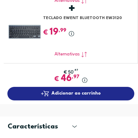
Alternativas
TECLADO EWENT BLUETOOTH EW3120
19
,99
€
Alternativas
,97
€
50
46
,97
€
Adicionar ao carrinho
Características