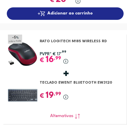
€
Adicionar ao carrinho
-6
%
RATO LOGITECH M185 WIRELESS RD
sobre PVPR
,99
PVPR*
€
17
16
,99
€
TECLADO EWENT BLUETOOTH EW3120
19
,99
€
Alternativas