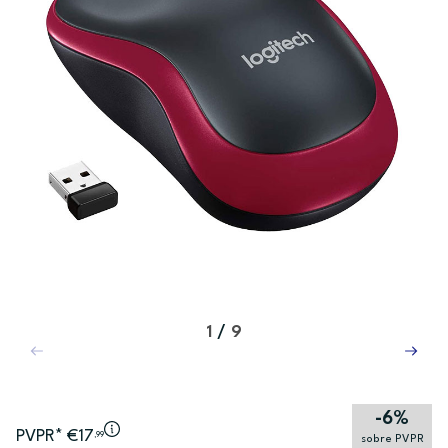
1
/
9
-6%
PVPR* €17
,99
sobre PVPR