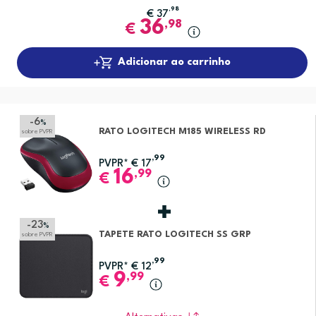
,98
€
37
36
,98
€
Adicionar ao carrinho
-6
%
RATO LOGITECH M185 WIRELESS RD
sobre PVPR
,99
PVPR*
€
17
16
,99
€
-23
%
TAPETE RATO LOGITECH SS GRP
sobre PVPR
,99
PVPR*
€
12
9
,99
€