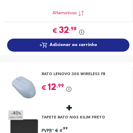
Alternativas
32
,98
€
Adicionar ao carrinho
RATO LENOVO 300 WIRELESS FB
12
,99
€
-40
%
TAPETE RATO NGS KILIM PRETO
sobre PVPR
,99
PVPR*
€
4