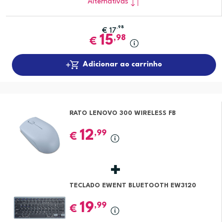
Alternativas
,98
€
17
15
,98
€
Adicionar ao carrinho
RATO LENOVO 300 WIRELESS FB
12
,99
€
TECLADO EWENT BLUETOOTH EW3120
19
,99
€