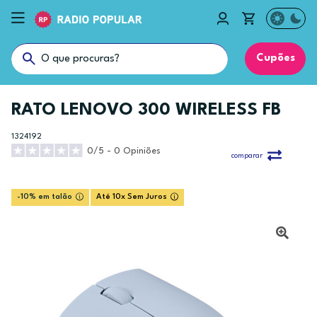
Cupões
RATO LENOVO 300 WIRELESS FB
1324192
0/5 - 0 Opiniões
comparar
-10% em talão
Até 10x Sem Juros