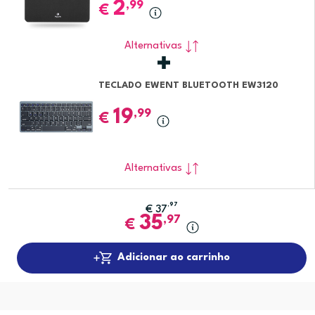
2
,99
€
Alternativas
TECLADO EWENT BLUETOOTH EW3120
19
,99
€
Alternativas
,97
€
37
35
,97
€
Adicionar ao carrinho