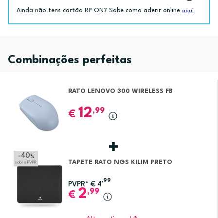
Ainda não tens cartão RP ON? Sabe como aderir online
aqui
Combinações perfeitas
RATO LENOVO 300 WIRELESS FB
12
,99
€
-40
%
TAPETE RATO NGS KILIM PRETO
sobre PVPR
,99
PVPR*
€
4
2
,99
€