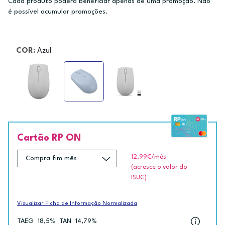
Cada produto poderá beneficiar apenas de uma promoção. Não
é possível acumular promoções.
COR:
Azul
Cartão RP ON
12,99€
/mês
(acresce o valor do
ISUC)
Visualizar Ficha de Informação Normalizada
TAEG
18,5%
TAN
14,79%