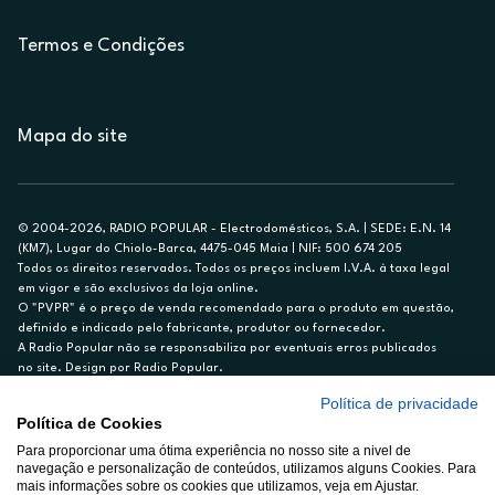
Termos e Condições
Mapa do site
© 2004-2026, RADIO POPULAR - Electrodomésticos, S.A. | SEDE: E.N. 14
(KM7), Lugar do Chiolo-Barca, 4475-045 Maia | NIF: 500 674 205
Todos os direitos reservados. Todos os preços incluem I.V.A. à taxa legal
em vigor e são exclusivos da loja online.
O "PVPR" é o preço de venda recomendado para o produto em questão,
definido e indicado pelo fabricante, produtor ou fornecedor.
A Radio Popular não se responsabiliza por eventuais erros publicados
no site. Design por Radio Popular.
Política de privacidade
** TAEG CARTÃO DE CRÉDITO RP/ON: 18,5%
Política de Cookies
Ex. para limite de crédito de €1.500, reembolsado em 12 meses, TAN
Para proporcionar uma ótima experiência no nosso site a nivel de
14,79%.
navegação e personalização de conteúdos, utilizamos alguns Cookies. Para
Crédito sujeito a aprovação pelo Cetelem, marca BNP Paribas Personal
mais informações sobre os cookies que utilizamos, veja em Ajustar.
Finance, S.A., Sucursal em Portugal. Informe-se no 21 721 90 00 (dias