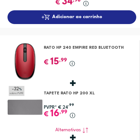
34
,98
€
Adicionar ao carrinho
RATO HP 240 EMPIRE RED BLUETOOTH
15
,99
€
-32
%
TAPETE RATO HP 200 XL
sobre PVPR
,99
PVPR*
€
24
16
,99
€
Alternativas