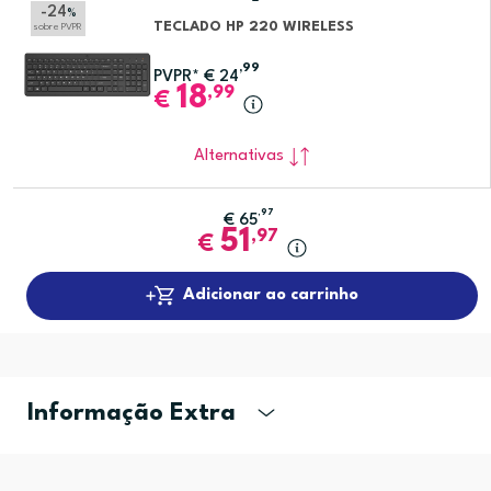
-24
%
TECLADO HP 220 WIRELESS
sobre PVPR
,99
PVPR*
€
24
18
,99
€
Alternativas
,97
€
65
51
,97
€
Adicionar ao carrinho
Informação Extra