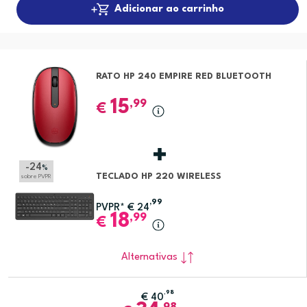
Adicionar ao carrinho
RATO HP 240 EMPIRE RED BLUETOOTH
15
,99
€
-24
%
TECLADO HP 220 WIRELESS
sobre PVPR
,99
PVPR*
€
24
18
,99
€
Alternativas
,98
€
40