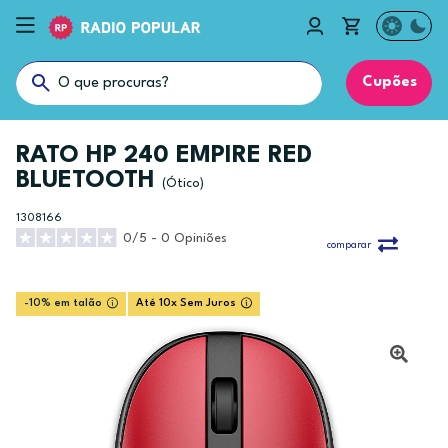
Cupões
RATO HP 240 EMPIRE RED
BLUETOOTH
(Ótico)
1308166
0/5 - 0 Opiniões
comparar
-10% em talão
Até 10x Sem Juros