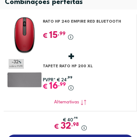
Combinações perfeitas
RATO HP 240 EMPIRE RED BLUETOOTH
15
,99
€
-32
%
TAPETE RATO HP 200 XL
sobre PVPR
,99
PVPR*
€
24
16
,99
€
Alternativas
,98
€
40
32
,98
€