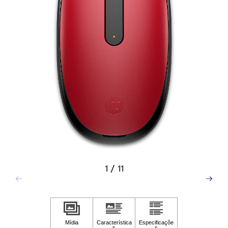
1
/
11