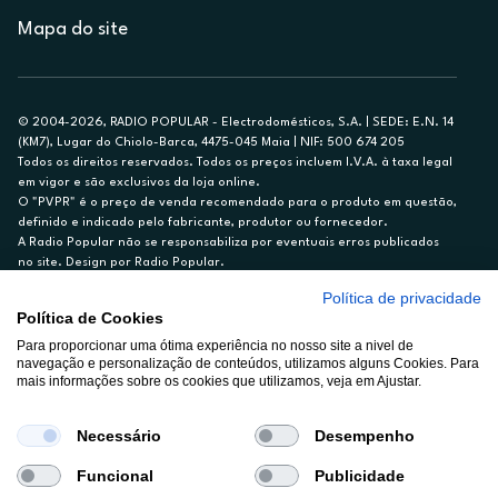
Mapa do site
© 2004-2026, RADIO POPULAR - Electrodomésticos, S.A. | SEDE: E.N. 14
(KM7), Lugar do Chiolo-Barca, 4475-045 Maia | NIF: 500 674 205
Todos os direitos reservados. Todos os preços incluem I.V.A. à taxa legal
em vigor e são exclusivos da loja online.
O "PVPR" é o preço de venda recomendado para o produto em questão,
definido e indicado pelo fabricante, produtor ou fornecedor.
A Radio Popular não se responsabiliza por eventuais erros publicados
no site. Design por Radio Popular.
Política de privacidade
** TAEG CARTÃO DE CRÉDITO RP/ON: 18,5%
Política de Cookies
Ex. para limite de crédito de €1.500, reembolsado em 12 meses, TAN
Para proporcionar uma ótima experiência no nosso site a nivel de
14,79%.
navegação e personalização de conteúdos, utilizamos alguns Cookies. Para
Crédito sujeito a aprovação pelo Cetelem, marca BNP Paribas Personal
mais informações sobre os cookies que utilizamos, veja em Ajustar.
Finance, S.A., Sucursal em Portugal. Informe-se no 21 721 90 00 (dias
úteis, 9-20h).
A Rádio Popular – Eletrodomésticos S.A. (Registo BdP848) atua como
Necessário
Desempenho
intermediário de crédito a título acessório e com exclusividade (registo
BdP 2314.)
Funcional
Publicidade