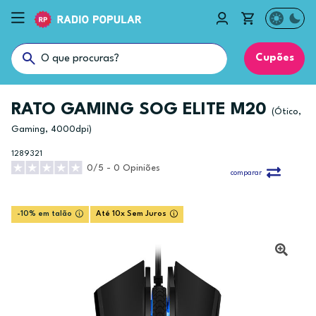
Cupões
RATO GAMING SOG ELITE M20
(Ótico,
Gaming, 4000dpi)
1289321
0/5 - 0 Opiniões
comparar
-10% em talão
Até 10x Sem Juros